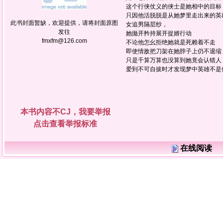
这个行侠仗义的侠士是她相中的目标
只因他活脱脱是从她梦里走出来的英
此书封面暂缺，欢迎提供，请将封面原图
女追男隔层纱，
发往
她拋开矜持展开捉婿行动
fmxfm@126.com
不论他怎幺拒绝她就是死赖着不走
即使情敌把刀架在她脖子上仍不退缩
只是千算万算也没算到她竟会认错人
爱到不可自拔时才发现梦中英雄不是
本书内容不CJ，我要举报
点击查看举报标准
在线阅读