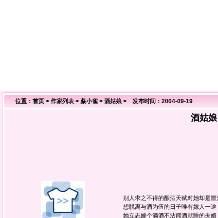
位置：
首页
>
作家列表
>
蔡小雀
>
酒姑娘
> 发布时间：2004-09-19
酒姑娘
别人求之不得的酿酒天赋对她却是噩
想脱离与酒为伍的日子唯有嫁人一途
她立志嫁个滴酒不沾闻酒就睡的夫婿