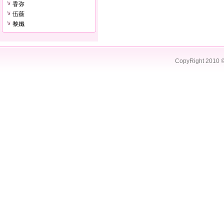
香弥
伍薇
黎孅
CopyRight 2010 