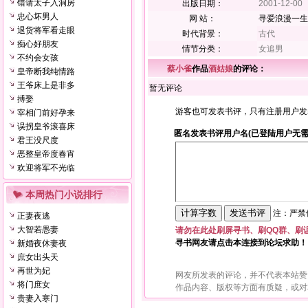
错请太子入洞房
出版日期：
2001-12-00
忠心坏男人
网 站：
寻爱浪漫一生
退货将军看走眼
时代背景：
古代
痴心好朋友
情节分类：
女追男
不约会女孩
蔡小雀
作品
酒姑娘
的评论：
皇帝断我纯情路
王爷床上是非多
暂无评论
搏娶
游客也可发表书评，只有注册用户发
宰相门前好孕来
误拐皇爷滚喜床
匿名发表书评用户名(已登陆用户无需
君王没尺度
恶整皇帝度春宵
欢迎将军不光临
本周热门小说排行
注：严禁使
正妻夜逃
大智若愚妻
请勿在此处刷屏寻书、刷QQ群、刷
寻书网友请点击本连接到论坛求助！
新婚夜休妻夜
庶女出头天
再世为妃
网友所发表的评论，并不代表本站赞
将门庶女
作品内容、版权等方面有质疑，或对
贵妻入寒门