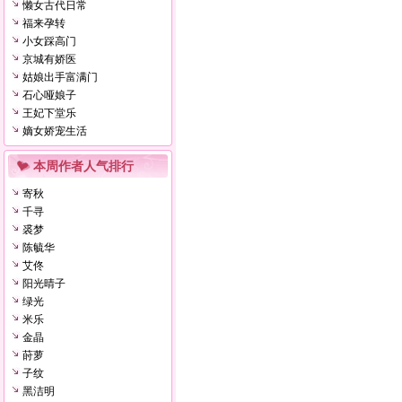
懒女古代日常
福来孕转
小女踩高门
京城有娇医
姑娘出手富满门
石心哑娘子
王妃下堂乐
嫡女娇宠生活
本周作者人气排行
寄秋
千寻
裘梦
陈毓华
艾佟
阳光晴子
绿光
米乐
金晶
莳萝
子纹
黑洁明