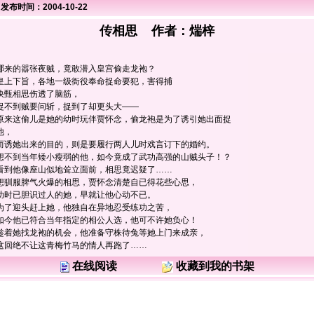
发布时间：2004-10-22
传相思 作者：
煓梓
哪来的嚣张夜贼，竟敢潜入皇宫偷走龙袍？
皇上下旨，各地一级衙役奉命捉命要犯，害得捕
快甄相思伤透了脑筋，
捉不到贼要问斩，捉到了却更头大——
原来这偷儿是她的幼时玩伴贾怀念，偷龙袍是为了诱引她出面捉
他，
而诱她出来的目的，则是要履行两人儿时戏言订下的婚约。
想不到当年矮小瘦弱的他，如今竟成了武功高强的山贼头子！？
看到他像座山似地耸立面前，相思竟迟疑了……
想驯服脾气火爆的相思，贾怀念清楚自已得花些心思，
幼时已胆识过人的她，早就让他心动不已。
为了迎头赶上她，他独自在异地忍受练功之苦，
如今他已符合当年指定的相公人选，他可不许她负心！
趁着她找龙袍的机会，他准备守株待兔等她上门来成亲，
这回绝不让这青梅竹马的情人再跑了……
在线阅读
收藏到我的书架