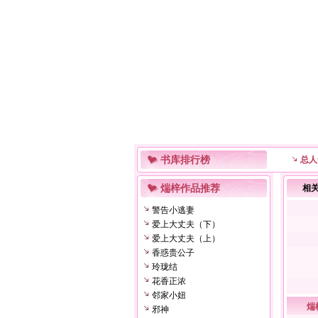
书库排行榜
总人
煓梓作品推荐
相
警告小逃妻
爱上大丈夫（下）
爱上大丈夫（上）
香惑贵公子
玲珑结
花香正浓
邻家小妞
煓
邪神