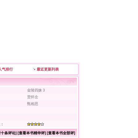
人气排行
最近更新列表
：
金陵四姝 3
贾怀念
甄相思
：
：
数：
新十条评论
] [
查看本书精华评
] [
查看本书全部评
]