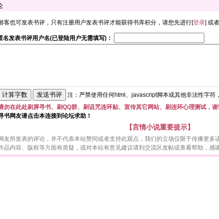
论
游客也可发表书评，只有注册用户发表书评才能获得书库积分，请您先进行[
登录
] 或
匿名发表书评用户名(已登陆用户无需填写)：
注：严禁使用任何html、javascript脚本或其他非法性字
请勿在此处刷屏寻书、刷QQ群、刷诅咒连环贴、宣传其它网站、刷连环心理测试，谢
寻书网友请点击本连接到论坛求助！
【言情小说重要提示】
网友所发表的评论，并不代表本站赞同或者支持此观点，我们的立场仅限于传播更多
作品内容、版权等方面有质疑，或对本站有意见建议请到交流区发帖或查看帮助，感