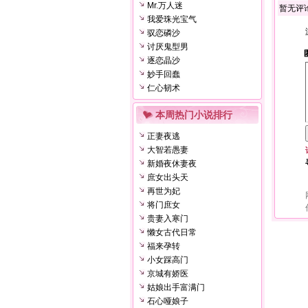
Mr.万人迷
暂无评
我爱珠光宝气
驭恋磷沙
讨厌鬼型男
逐恋晶沙
妙手回蠢
仁心韧术
本周热门小说排行
正妻夜逃
大智若愚妻
新婚夜休妻夜
庶女出头天
再世为妃
将门庶女
贵妻入寒门
懒女古代日常
福来孕转
小女踩高门
京城有娇医
姑娘出手富满门
石心哑娘子