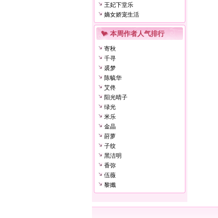
王妃下堂乐
嫡女娇宠生活
本周作者人气排行
寄秋
千寻
裘梦
陈毓华
艾佟
阳光晴子
绿光
米乐
金晶
莳萝
子纹
黑洁明
香弥
伍薇
黎孅