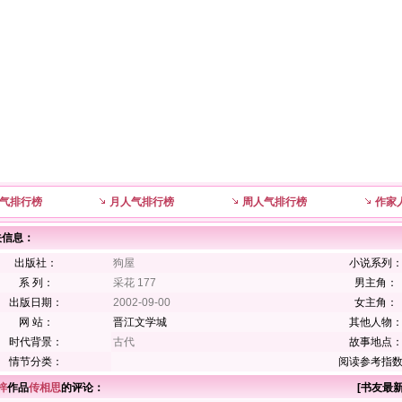
气排行榜
月人气排行榜
周人气排行榜
作家
关信息：
出版社：
狗屋
小说系列
系 列：
采花 177
男主角：
出版日期：
2002-09-00
女主角：
网 站：
晋江文学城
其他人物
时代背景：
古代
故事地点
情节分类：
阅读参考指
梓
作品
传相思
的评论：
[
书友最