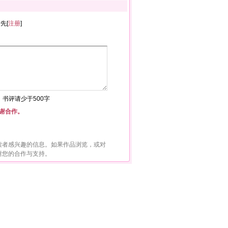
者先[
注册
]
符，书评请少于500字
谢合作。
读者感兴趣的信息。如果作品浏览，或对
谢您的合作与支持。