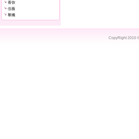
香弥
伍薇
黎孅
CopyRight 2010 