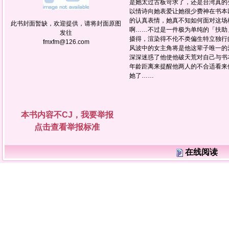
是她太过古板苛求了，还是台湾真的
以情诗向她表爱让她很少费神在书本
的认真表情，她真不知如何面对这场
此书封面暂缺，欢迎提供，请将封面原图
啊……不过是一件极为单纯的「扶助
发往
摄得，渲染得不伦不类偏生特立独行
fmxfm@126.com
风波中的女主角将是他这辈子唯一的
深深迷惑了他使他破天荒对自己与书
年龄距离来提醒他两人的不合适看来
她了……
本书内容不CJ，我要举报
点击查看举报标准
在线阅读