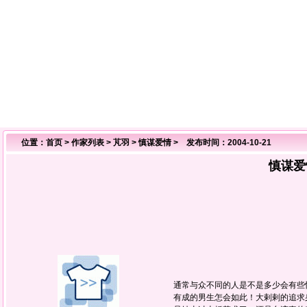
位置：
首页
>
作家列表
>
芃羽
>
慎谋爱情
> 发布时间：2004-10-21
慎谋爱
通常与众不同的人是不是多少会有些
有成的男生怎会如此！大剌剌的追求