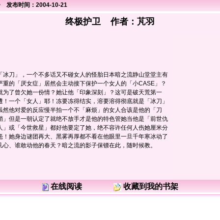
 发布时间：2004-10-21
终极护卫 作者：
芃羽
「冰刀」，一个不多话又不碰女人的怪胎日本暗之流静山堂堂主有
严重的「厌女症」居然会主动接下保护一个女人的「小CASE」？
就为了曾欠她一份情？她让他「印象深刻」？这可是破天荒第一
遭！一个「女人」耶！冻要冻得结实，溶要溶得彻底就是「冰刀」
虽然他对爱的反应慢半拍一个不「麻烦」的女人合该是他的「刀
鞘」但是一朝认定了就绝不放手才是他的特色管她当他是「前世仇
人」或「今世救星」都好他要定了她，绝不容许任何人伤她厘米分
毫！她身边谜团再大、黑雾再厚都不看在他眼里一旦千年寒冰动了
凡心、谁敢动他的春天？暗之流的影子保镖在此，随时候教。
在线阅读
收藏到我的书架