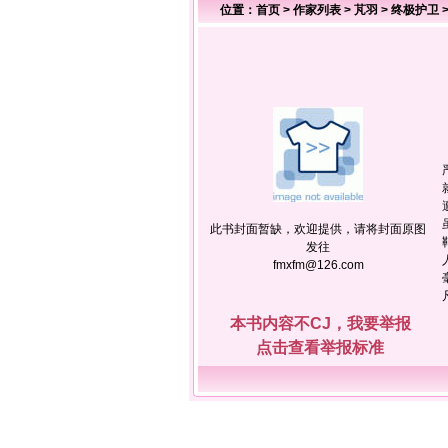
位置：
首页
>
作家列表
>
芃羽
>
终极护卫
>
此书封面暂缺，欢迎提供，请将封面原图
发往
fmxfm@126.com
本书内容不CJ，我要举报
点击查看举报标准