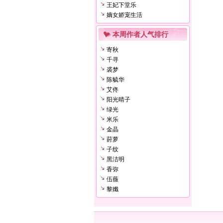
王妃下堂乐
嫡女娇宠生活
本周作者人气排行
寄秋
千寻
裘梦
陈毓华
艾佟
阳光晴子
绿光
米乐
金晶
莳萝
子纹
黑洁明
香弥
伍薇
黎孅