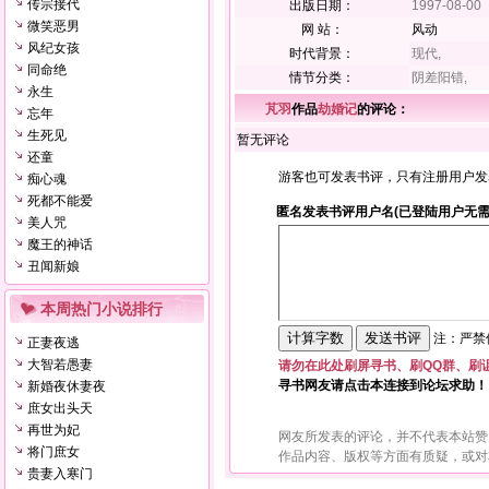
传宗接代
出版日期：
1997-08-00
微笑恶男
网 站：
风动
风纪女孩
时代背景：
现代,
同命绝
情节分类：
阴差阳错,
永生
芃羽
作品
劫婚记
的评论：
忘年
生死见
暂无评论
还童
游客也可发表书评，只有注册用户发
痴心魂
死都不能爱
匿名发表书评用户名(已登陆用户无需
美人咒
魔王的神话
丑闻新娘
本周热门小说排行
注：严禁使
正妻夜逃
大智若愚妻
请勿在此处刷屏寻书、刷QQ群、刷
寻书网友请点击本连接到论坛求助！
新婚夜休妻夜
庶女出头天
再世为妃
网友所发表的评论，并不代表本站赞
将门庶女
作品内容、版权等方面有质疑，或对
贵妻入寒门