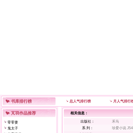
书库排行榜
总人气排行榜
月人气排行
芃羽作品推荐
相关信息：
出版社：
禾马
零零妻
系 列：
珍爱小说 J54
鬼太子