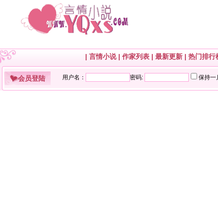
|
言情小说
|
作家列表
|
最新更新
|
热门排行
会员登陆