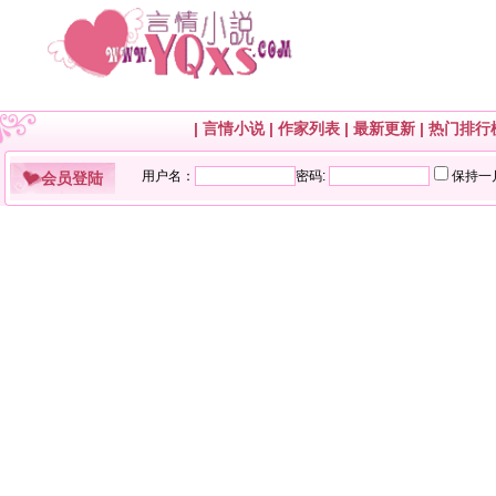
|
言情小说
|
作家列表
|
最新更新
|
热门排行
会员登陆