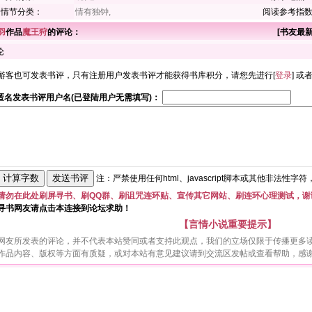
情节分类：
情有独钟,
阅读参考指
羽
作品
魔王狩
的评论：
[
书友最
论
游客也可发表书评，只有注册用户发表书评才能获得书库积分，请您先进行[
登录
] 或
匿名发表书评用户名(已登陆用户无需填写)：
注：严禁使用任何html、javascript脚本或其他非法性字
请勿在此处刷屏寻书、刷QQ群、刷诅咒连环贴、宣传其它网站、刷连环心理测试，谢
寻书网友请点击本连接到论坛求助！
【言情小说重要提示】
网友所发表的评论，并不代表本站赞同或者支持此观点，我们的立场仅限于传播更多
作品内容、版权等方面有质疑，或对本站有意见建议请到交流区发帖或查看帮助，感