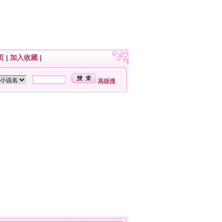
页
|
加入收藏
|
高级搜