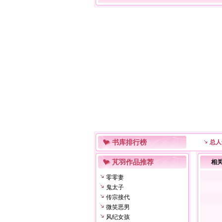
书库排行榜
总人
芃羽作品推荐
相
零零妻
鬼太子
传宗接代
微笑恶男
风纪女孩