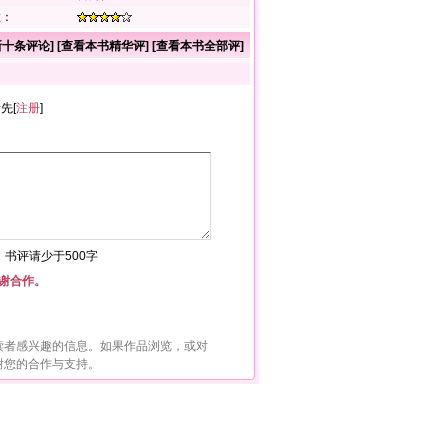
数：
新十条评论
] [
查看本书精华评
] [
查看本书全部评
]
者先[
注册
]
符，书评请少于500字
谢合作。
读者感兴趣的信息。如果作品浏览，或对
谢您的合作与支持。