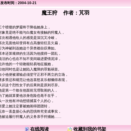
发布时间：2004-10-21
魔王狩 作者：
芃羽
三个喷嚏的梦靥终于降临她身上，
对象竟是绝不能与白魔女有接触的狩魔人，
首次相遇他给人的感觉是深沉又冷峻，
再次见面他却变得有点高傲轻狂且欠扁，
行为神祕到连她这个异类都自叹弗如。
原本还算规律的生活因为他搅得一团乱，
纯洁的心也在不知不觉间栽进爱情泥淖，
也许他的一个轻吻能轻易地征服她，
但他同时也是让她陷入魔障的罪魁祸首。
自小他便被灌输必须坚守正邪不两立的立场，
诸多禁忌和规范让他连喜怒哀乐都懒得表现，
认识这个烈性女子的后果则是原则尽弃。
她是第一个敢在他面前无理取闹的人，
为了她就算要他涉身危险也亳不在乎，
头一次他有冲动想猎捕某个人的心，
而爱上她注定要被她闹得团团转，
无奈一直盘据心头的恐惧终究变成事实，
他被迫履行狩魔人的义务亲手狩捕她……
在线阅读
收藏到我的书架