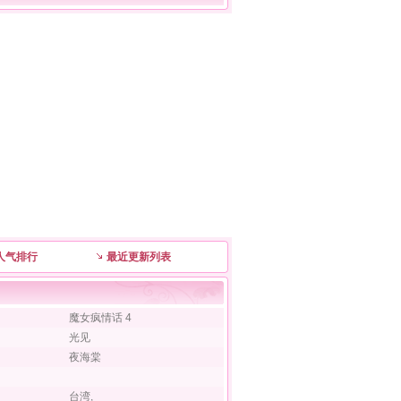
人气排行
最近更新列表
：
魔女疯情话 4
光见
夜海棠
：
：
台湾,