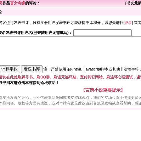
羽
作品
盲女奇缘
的评论：
[
书友最
论
游客也可发表书评，只有注册用户发表书评才能获得书库积分，请您先进行[
登录
] 或
匿名发表书评用户名(已登陆用户无需填写)：
注：严禁使用任何html、javascript脚本或其他非法性字
请勿在此处刷屏寻书、刷QQ群、刷诅咒连环贴、宣传其它网站、刷连环心理测试，谢
寻书网友请点击本连接到论坛求助！
【言情小说重要提示】
网友所发表的评论，并不代表本站赞同或者支持此观点，我们的立场仅限于传播更多
作品内容、版权等方面有质疑，或对本站有意见建议请到交流区发帖或查看帮助，感