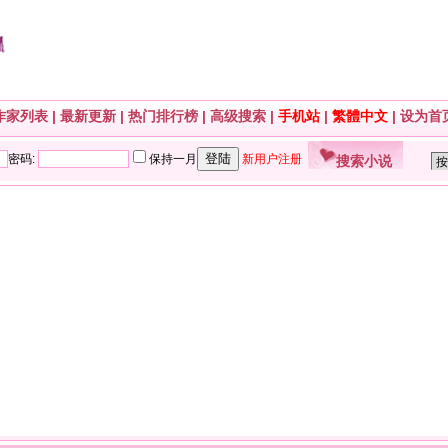
作家列表
|
最新更新
|
热门排行榜
|
高级搜索
|
手机站
|
繁體中文
|
设为首
搜索小说