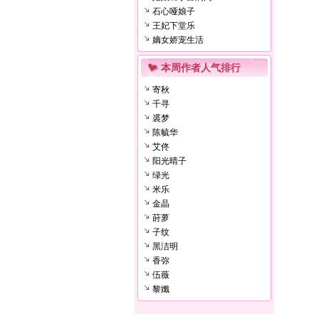
石心哑娘子
王妃下堂乐
嫡女娇宠生活
本周作者人气排行
寄秋
千寻
裘梦
陈毓华
艾佟
阳光晴子
绿光
米乐
金晶
莳萝
子纹
黑洁明
香弥
伍薇
黎孅