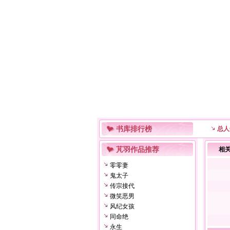
书库排行榜
总人
芃羽作品推荐
相
零零妻
鬼太子
传宗接代
微笑恶男
风纪女孩
同命绝
永生