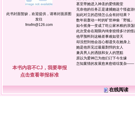
甚至带她进入神圣的爱情殿堂
无奈他的任务正是逮捕她这个怪盗
此书封面暂缺，欢迎提供，请将封面原图
如此对立的恋情怎么会有好结果？
发往
数年前轰动一时的旷世神偷「野狐
fmxfm@126.com
如今摇身一变成了吃公家米粮的浪
此次受命在期限内缉拿狡猾多计的
他早预料到这椿差事难如登天
却没想到他会连心都遗失在她身上
她是他所见过最最剽悍的女人
兼具男人的洒脱和女人的慧黠
原以为爱神已为他们订下今生缘
怎知案情的发展愈来愈错综复杂——
本书内容不CJ，我要举报
点击查看举报标准
在线阅读