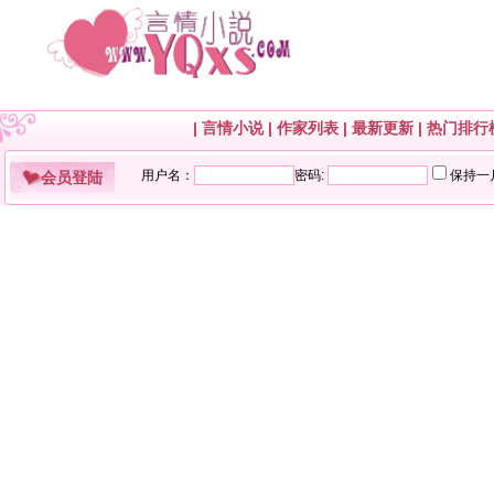
|
言情小说
|
作家列表
|
最新更新
|
热门排行
会员登陆