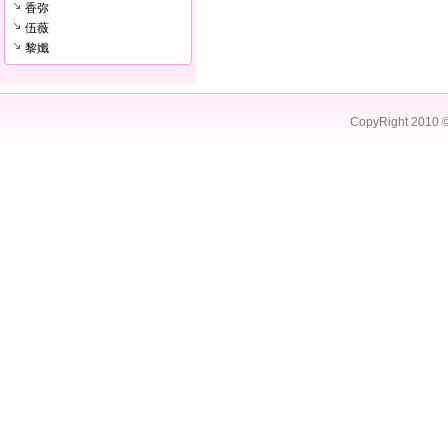
香弥
伍薇
黎孅
CopyRight 2010 