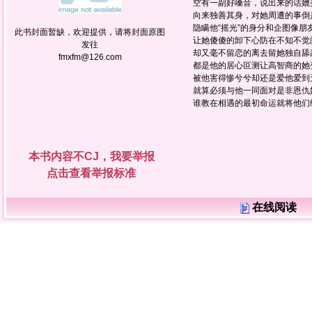
空有一副好嗓音，说出来的话媲
向来独善其身，对她周遭的事倒
隐瞒他“摇光”的身分和企图像朋
此书封面暂缺，欢迎提供，请将封面原图
让她傻傻的卸下心防在不知不觉
发往
却又毫不留恋的离去留她独自舔
fmxfm@126.com
都是他的居心叵测让高智商的她
被他害得惨兮兮却还是爱他爱到
就算必须与他一同面对是非恩仇
谁教在相遇的最初命运就将他们
本书内容不CJ，我要举报
点击查看举报标准
在线阅读