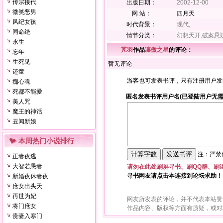
传宗接代
出版日期：
2002-12-00
微笑恶男
网 站：
四月天
风纪女孩
时代背景：
现代,
同命绝
情节分类：
幻想天开,破案悬疑
永生
芃羽
作品
凛傲之星
的评论：
忘年
生死见
暂无评论
还童
游客也可发表书评，只有注册用户发
痴心魂
死都不能爱
匿名发表书评用户名(已登陆用户无需
美人咒
魔王的神话
丑闻新娘
本周热门小说排行
注：严禁使
正妻夜逃
大智若愚妻
请勿在此处刷屏寻书、刷QQ群、刷
寻书网友请点击本连接到论坛求助！
新婚夜休妻夜
庶女出头天
再世为妃
网友所发表的评论，并不代表本站赞
将门庶女
作品内容、版权等方面有质疑，或对
贵妻入寒门