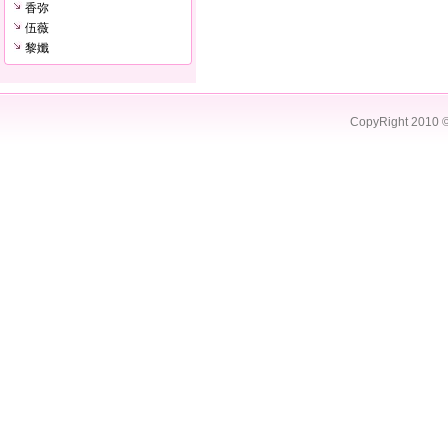
香弥
伍薇
黎孅
CopyRight 2010 