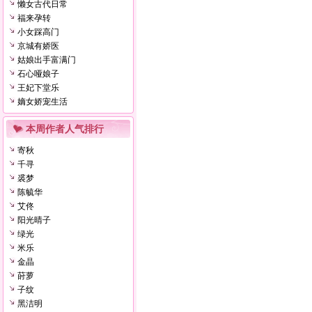
懒女古代日常
福来孕转
小女踩高门
京城有娇医
姑娘出手富满门
石心哑娘子
王妃下堂乐
嫡女娇宠生活
本周作者人气排行
寄秋
千寻
裘梦
陈毓华
艾佟
阳光晴子
绿光
米乐
金晶
莳萝
子纹
黑洁明