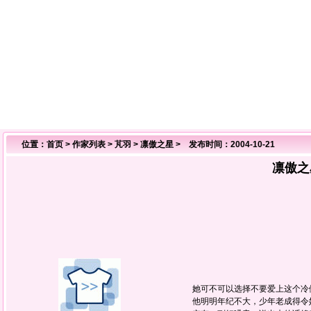
位置：
首页
>
作家列表
>
芃羽
>
凛傲之星
> 发布时间：2004-10-21
凛傲之
她可不可以选择不要爱上这个冷
他明明年纪不大，少年老成得令