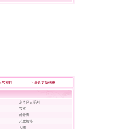
人气排行
最近更新列表
京华风云系列
玄祺
郝青青
芄兰格格
大陆