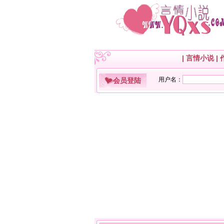
|
言情小说
|
会员登陆