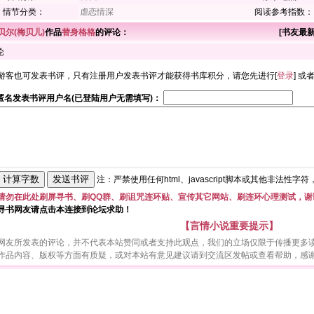
情节分类：
虐恋情深
阅读参考指数：
贝尔(梅贝儿)
作品
替身格格
的评论：
[
书友最
论
游客也可发表书评，只有注册用户发表书评才能获得书库积分，请您先进行[
登录
] 或
匿名发表书评用户名(已登陆用户无需填写)：
注：严禁使用任何html、javascript脚本或其他非法性字
请勿在此处刷屏寻书、刷QQ群、刷诅咒连环贴、宣传其它网站、刷连环心理测试，谢
寻书网友请点击本连接到论坛求助！
【言情小说重要提示】
网友所发表的评论，并不代表本站赞同或者支持此观点，我们的立场仅限于传播更多
作品内容、版权等方面有质疑，或对本站有意见建议请到交流区发帖或查看帮助，感