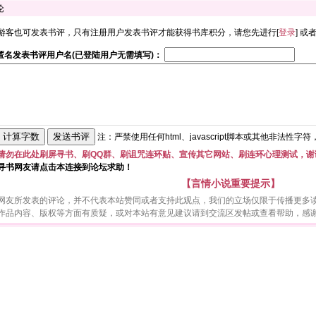
论
游客也可发表书评，只有注册用户发表书评才能获得书库积分，请您先进行[
登录
] 或
匿名发表书评用户名(已登陆用户无需填写)：
注：严禁使用任何html、javascript脚本或其他非法性字
请勿在此处刷屏寻书、刷QQ群、刷诅咒连环贴、宣传其它网站、刷连环心理测试，谢
寻书网友请点击本连接到论坛求助！
【言情小说重要提示】
网友所发表的评论，并不代表本站赞同或者支持此观点，我们的立场仅限于传播更多
作品内容、版权等方面有质疑，或对本站有意见建议请到交流区发帖或查看帮助，感