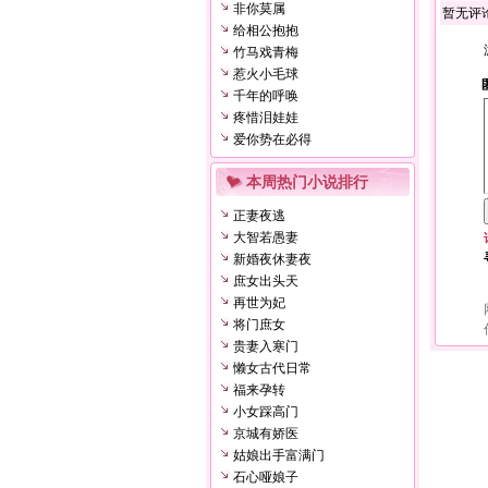
非你莫属
暂无评
给相公抱抱
竹马戏青梅
惹火小毛球
千年的呼唤
疼惜泪娃娃
爱你势在必得
本周热门小说排行
正妻夜逃
大智若愚妻
新婚夜休妻夜
庶女出头天
再世为妃
将门庶女
贵妻入寒门
懒女古代日常
福来孕转
小女踩高门
京城有娇医
姑娘出手富满门
石心哑娘子