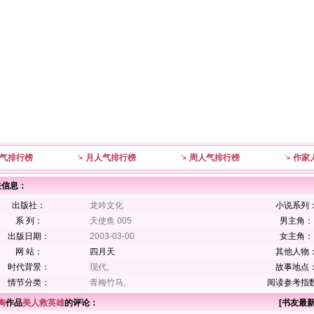
气排行榜
月人气排行榜
周人气排行榜
作家
关信息：
出版社：
龙吟文化
小说系列
系 列：
天使鱼 005
男主角：
出版日期：
2003-03-00
女主角：
网 站：
四月天
其他人物
时代背景：
现代,
故事地点
情节分类：
青梅竹马,
阅读参考指
陶
作品
美人救英雄
的评论：
[
书友最