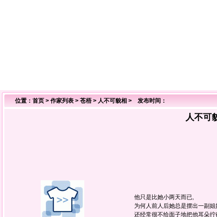
位置：
首页
>
作家列表
>
苍梧
>
人不可貌相
> 发布时间：
人不可
他只是比她小两天而已,
为何人前人后她总是摆出一副姐姐
还经常很不给面子地把他耳朵拧得