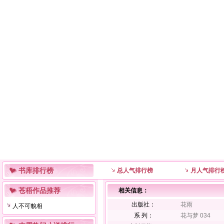
书库排行榜
总人气排行榜
月人气排行
苍梧作品推荐
相关信息：
出版社：
花雨
人不可貌相
系 列：
花与梦 034