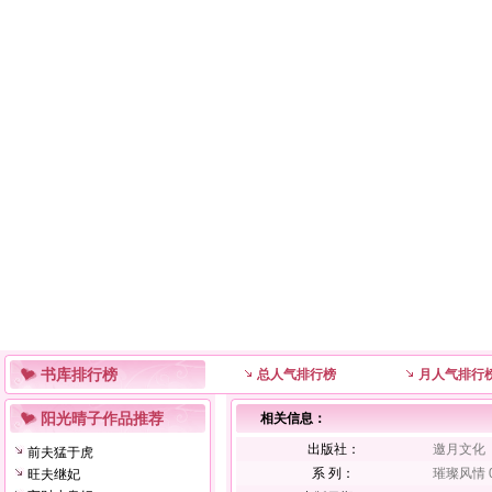
书库排行榜
总人气排行榜
月人气排行
阳光晴子作品推荐
相关信息：
出版社：
邀月文化
前夫猛于虎
系 列：
璀璨风情 0
旺夫继妃