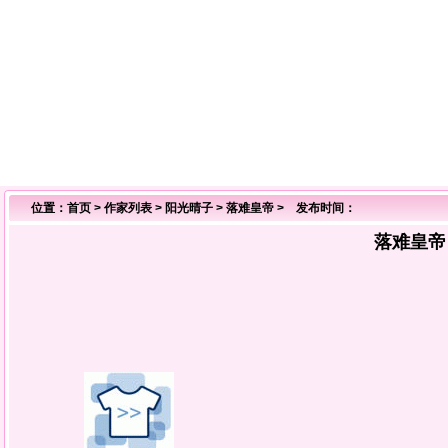
位置：
首页
>
作家列表
>
阳光晴子
>
落难皇帝
> 发布时间：
落难皇帝