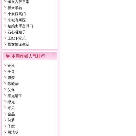
懒女古代日常
福来孕转
小女踩高门
京城有娇医
姑娘出手富满门
石心哑娘子
王妃下堂乐
嫡女娇宠生活
本周作者人气排行
寄秋
千寻
裘梦
陈毓华
艾佟
阳光晴子
绿光
米乐
金晶
莳萝
子纹
黑洁明