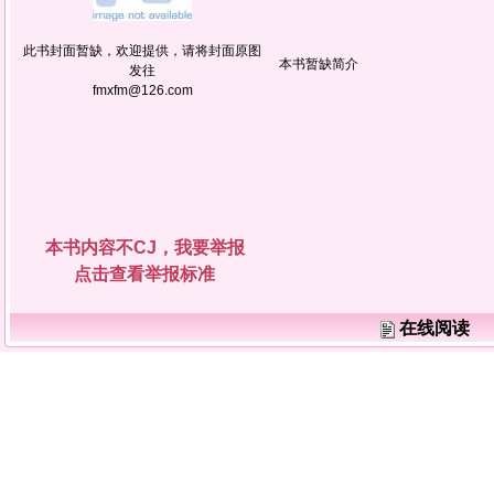
此书封面暂缺，欢迎提供，请将封面原图
本书暂缺简介
发往
fmxfm@126.com
本书内容不CJ，我要举报
点击查看举报标准
在线阅读