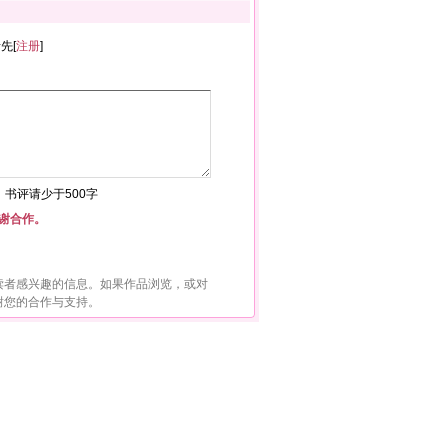
者先[
注册
]
符，书评请少于500字
谢合作。
读者感兴趣的信息。如果作品浏览，或对
谢您的合作与支持。