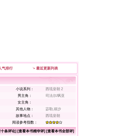
人气排行
最近更新列表
小说系列：
西琉皇朝 2
男主角：
司法尔/飒亚
女主角：
其他人物：
宓勒,禧沙
故事地点：
西琉皇朝
阅读参考指数：
新十条评论
] [
查看本书精华评
] [
查看本书全部评
]