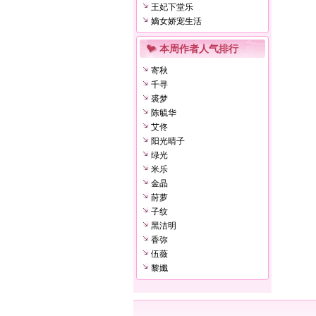
王妃下堂乐
嫡女娇宠生活
本周作者人气排行
寄秋
千寻
裘梦
陈毓华
艾佟
阳光晴子
绿光
米乐
金晶
莳萝
子纹
黑洁明
香弥
伍薇
黎孅