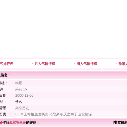
气排行榜
月人气排行榜
周人气排行榜
作家
关信息：
版社：
狗屋
 列：
采花 15
日期：
2000-12-00
 站：
佚名
背景：
架空历史
分类：
BL,帝王将相,架空历史,巧取豪夺,天之娇子,虐恋情深
葳
作品
金丝雀皇帝
的评论：
[
书友最