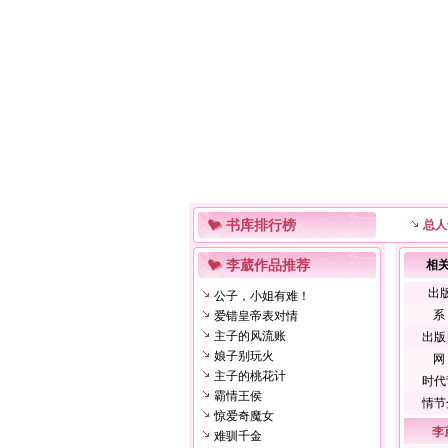
书库排行榜
总人
李葳作品推荐
相
出
公子，小姐有难！
系
爱错皇帝表对情
主子的风流账
出版
娘子别玩火
网
主子的桃花计
时代
霸情王侯
情节
惊爱奇魔女
李
难驯千金