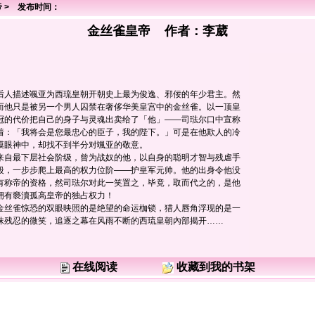
帝
> 发布时间：
金丝雀皇帝 作者：
李葳
后人描述颯亚为西琉皇朝开朝史上最为俊逸、邪佞的年少君主。然
而他只是被另一个男人囚禁在奢侈华美皇宫中的金丝雀。以一顶皇
冠的代价把自己的身子与灵魂出卖给了「他」——司琺尔口中宣称
着：「我将会是您最忠心的臣子，我的陛下。」可是在他欺人的冷
漠眼神中，却找不到半分对颯亚的敬意。
来自最下层社会阶级，曾为战奴的他，以自身的聪明才智与残虐手
段，一步步爬上最高的权力位阶——护皇军元帅。他的出身令他没
有称帝的资格，然司琺尔对此一笑置之，毕竟，取而代之的，是他
拥有褻瀆孤高皇帝的独占权力！
金丝雀惊恐的双眼映照的是绝望的命运枷锁，猎人唇角浮现的是一
抹残忍的微笑，追逐之幕在风雨不断的西琉皇朝內部揭开……
在线阅读
收藏到我的书架