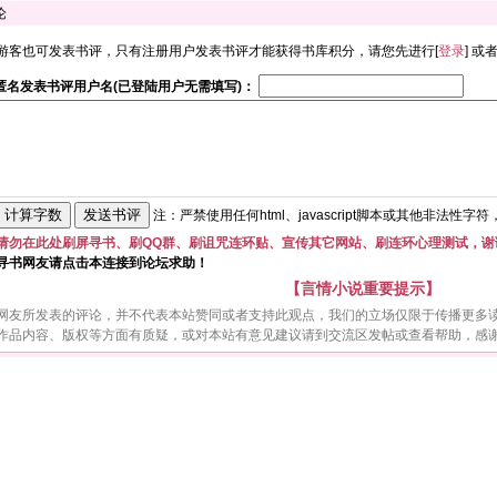
论
游客也可发表书评，只有注册用户发表书评才能获得书库积分，请您先进行[
登录
] 或
匿名发表书评用户名(已登陆用户无需填写)：
注：严禁使用任何html、javascript脚本或其他非法性字
请勿在此处刷屏寻书、刷QQ群、刷诅咒连环贴、宣传其它网站、刷连环心理测试，谢
寻书网友请点击本连接到论坛求助！
【言情小说重要提示】
网友所发表的评论，并不代表本站赞同或者支持此观点，我们的立场仅限于传播更多
作品内容、版权等方面有质疑，或对本站有意见建议请到交流区发帖或查看帮助，感