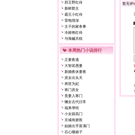
邪王野红伶
暂无评
新鲜郡主
霸王小红伶
雷电情深
主子的家务事
冷姬艳红伶
与海贼共枕
本周热门小说排行
正妻夜逃
大智若愚妻
新婚夜休妻夜
庶女出头天
再世为妃
将门庶女
贵妻入寒门
懒女古代日常
福来孕转
小女踩高门
京城有娇医
姑娘出手富满门
石心哑娘子