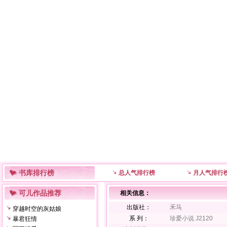
书库排行榜
总人气排行榜
月人气排行
可儿作品推荐
相关信息：
出版社：
禾马
穿越时空的灰姑娘
系 列：
珍爱小说 J2120
暴君狂情