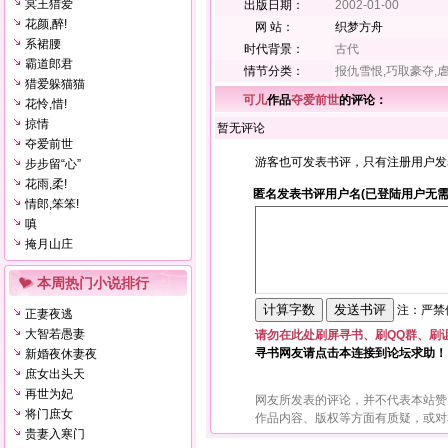
冥王猎爱
出版日期：
2002-01-00
花颜,醉!
网 站：
织梦方舟
系裙腰
时代背景：
古代
霸道郎君
情节分类：
报仇雪恨,巧取豪夺,
猎爱躲猫猫
可儿
作品
夺爱前世
的评论：
花怜,惜!
掠情
暂无评论
夺爱前世
游客也可发表书评，只有注册用户发
步步留“心”
花雨,柔!
匿名发表书评用户名(已登陆用户无需
情郎,笨笨!
嗔
掩月山庄
本周热门小说排行
注：严禁使
正妻夜逃
大智若愚妻
请勿在此处刷屏寻书、刷QQ群、刷
寻书网友请点击本连接到论坛求助！
新婚夜休妻夜
庶女出头天
再世为妃
网友所发表的评论，并不代表本站赞
将门庶女
作品内容、版权等方面有质疑，或对
贵妻入寒门