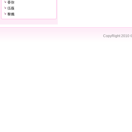
香弥
伍薇
黎孅
CopyRight 2010 