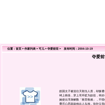
位置：
首页
>
作家列表
>
可儿
>
夺爱前世
> 发布时间：2004-10-19
夺爱前
皓国太子被送往天朝当人质，却惨
铐上铁练，穿上耳环贬为奴役，幸
她使出浑身解数「救苦救难」，不
费尽心思鼓励他出人头地，弥补父