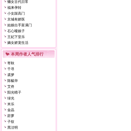
懒女古代日常
福来孕转
小女踩高门
京城有娇医
姑娘出手富满门
石心哑娘子
王妃下堂乐
嫡女娇宠生活
本周作者人气排行
寄秋
千寻
裘梦
陈毓华
艾佟
阳光晴子
绿光
米乐
金晶
莳萝
子纹
黑洁明