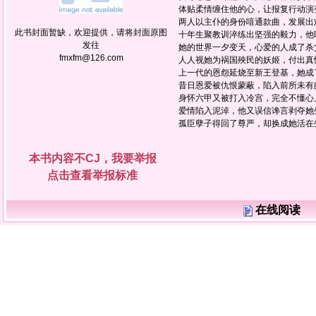
体贴柔情缠住他的心，让报复行动
两人以主仆的身份喑通款曲，发展
此书封面暂缺，欢迎提供，请将封面原图
十年生聚教训淬练出坚强的毅力，
发往
她的世界一夕变天，心爱的人成了
fmxfm@126.com
人人视她为祸国殃民的妖姬，付出
上一代的恩怨延烧至新王登基，她
昔日恩爱被仇恨蒙蔽，陷入前所未
身怀六甲又被打入冷宫，完全不懂
爱情陷入泥淖，他又误信谗言剥夺
孤臣孽子得回了尊严，却换成她活
本书内容不CJ，我要举报
点击查看举报标准
在线阅读