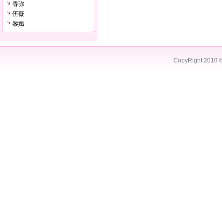
香弥
伍薇
黎孅
CopyRight 2010 