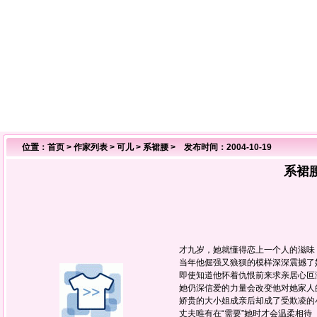
位置：
首页
>
作家列表
>
可儿
>
系裙腰
> 发布时间：2004-10-19
系裙
才九岁，她就懂得恋上一个人的滋
当年他倔强又狼狈的模样深深震撼
即使知道他怀着仇恨前来求亲居心
她仍深信爱的力量会改变他对她家
娇贵的大小姐成亲后却成了受欺凌
丈夫唯有在“需要”她时才会温柔相待