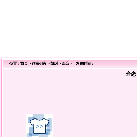
位置：
首页
>
作家列表
>
凯琍
>
暗恋
> 发布时间：
暗恋