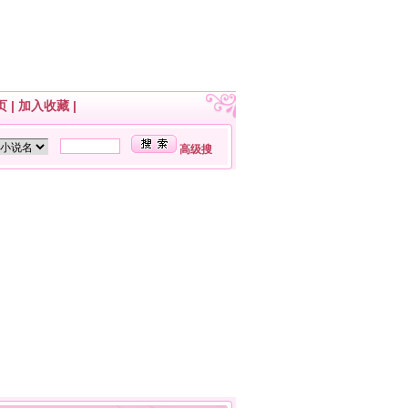
页
|
加入收藏
|
高级搜