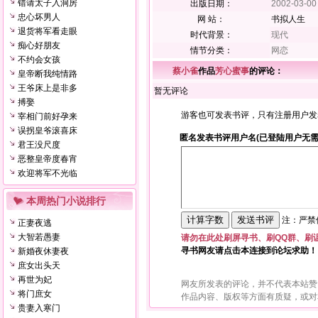
错请太子入洞房
出版日期：
2002-03-00
忠心坏男人
网 站：
书拟人生
退货将军看走眼
时代背景：
现代
痴心好朋友
情节分类：
网恋
不约会女孩
蔡小雀
作品
芳心蜜事
的评论：
皇帝断我纯情路
王爷床上是非多
暂无评论
搏娶
游客也可发表书评，只有注册用户发
宰相门前好孕来
误拐皇爷滚喜床
匿名发表书评用户名(已登陆用户无需
君王没尺度
恶整皇帝度春宵
欢迎将军不光临
本周热门小说排行
注：严禁使
正妻夜逃
大智若愚妻
请勿在此处刷屏寻书、刷QQ群、刷
寻书网友请点击本连接到论坛求助！
新婚夜休妻夜
庶女出头天
再世为妃
网友所发表的评论，并不代表本站赞
将门庶女
作品内容、版权等方面有质疑，或对
贵妻入寒门