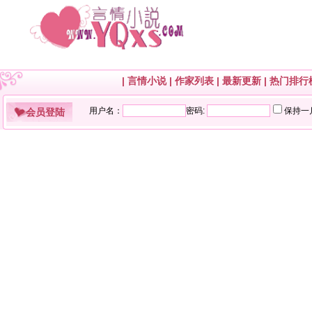
|
言情小说
|
作家列表
|
最新更新
|
热门排行
会员登陆