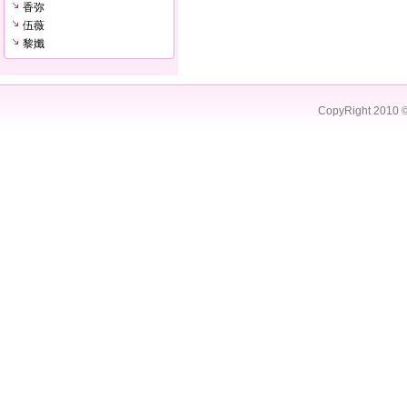
香弥
伍薇
黎孅
CopyRight 2010 