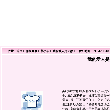
位置：
首页
>
作家列表
>
蔡小雀
>
我的爱人是天敌
> 发布时间：2004-10-18
我的爱人是
英明神武的扫黑组韩大组长小雀小
十八般武艺样样会，抓坏蛋更是有
最擅长将「不可能的任务」化为「
但这回却无端冒出个特警帅哥进场
凭着长袖善舞把她一干组员舞得心