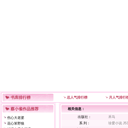
书库排行榜
总人气排行榜
月人气排行
蔡小雀作品推荐
相关信息：
出版社：
禾马
伤心大老婆
系 列：
珍爱小说 J5
花心笨野狼