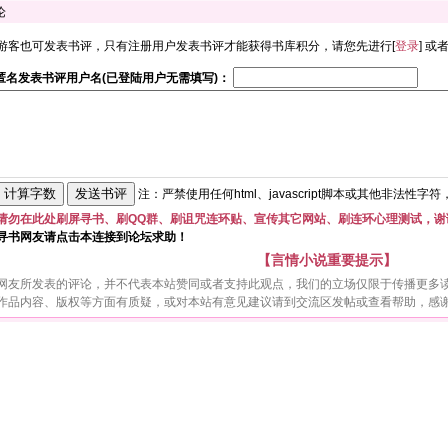
论
游客也可发表书评，只有注册用户发表书评才能获得书库积分，请您先进行[
登录
] 或
匿名发表书评用户名(已登陆用户无需填写)：
注：严禁使用任何html、javascript脚本或其他非法性字
请勿在此处刷屏寻书、刷QQ群、刷诅咒连环贴、宣传其它网站、刷连环心理测试，谢
寻书网友请点击本连接到论坛求助！
【言情小说重要提示】
网友所发表的评论，并不代表本站赞同或者支持此观点，我们的立场仅限于传播更多
作品内容、版权等方面有质疑，或对本站有意见建议请到交流区发帖或查看帮助，感