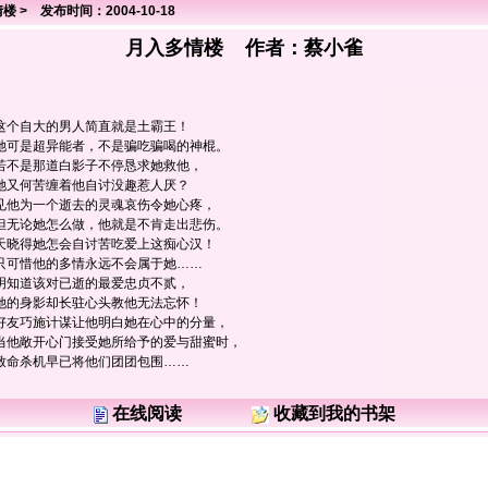
情楼
> 发布时间：2004-10-18
月入多情楼 作者：
蔡小雀
这个自大的男人简直就是土霸王！
她可是超异能者，不是骗吃骗喝的神棍。
若不是那道白影子不停恳求她救他，
她又何苦缠着他自讨没趣惹人厌？
见他为一个逝去的灵魂哀伤令她心疼，
但无论她怎么做，他就是不肯走出悲伤。
天晓得她怎会自讨苦吃爱上这痴心汉！
只可惜他的多情永远不会属于她……
明知道该对已逝的最爱忠贞不贰，
她的身影却长驻心头教他无法忘怀！
好友巧施计谋让他明白她在心中的分量，
当他敞开心门接受她所给予的爱与甜蜜时，
致命杀机早已将他们团团包围……
在线阅读
收藏到我的书架