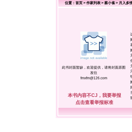
位置：
首页
>
作家列表
>
蔡小雀
>
月入多
此书封面暂缺，欢迎提供，请将封面原图
发往
fmxfm@126.com
本书内容不CJ，我要举报
点击查看举报标准