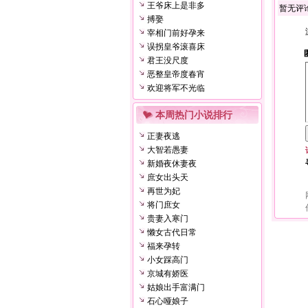
王爷床上是非多
暂无评
搏娶
宰相门前好孕来
误拐皇爷滚喜床
君王没尺度
恶整皇帝度春宵
欢迎将军不光临
本周热门小说排行
正妻夜逃
大智若愚妻
新婚夜休妻夜
庶女出头天
再世为妃
将门庶女
贵妻入寒门
懒女古代日常
福来孕转
小女踩高门
京城有娇医
姑娘出手富满门
石心哑娘子