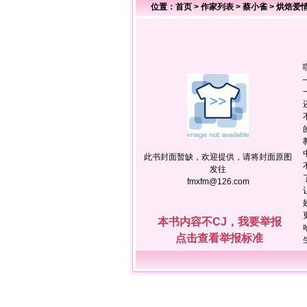
位置：
首页
>
作家列表
>
蔡小雀
>
烘焙爱
此书封面暂缺，欢迎提供，请将封面原图
发往
fmxfm@126.com
本书内容不CJ，我要举报
点击查看举报标准