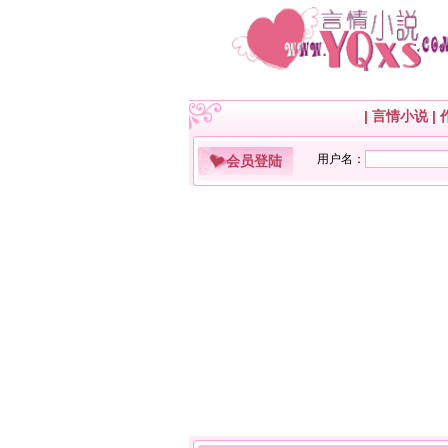
|
言情小说
|
会员登陆