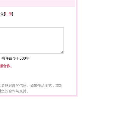
者先[
注册
]
符，书评请少于500字
谢合作。
读者感兴趣的信息。如果作品浏览，或对
谢您的合作与支持。