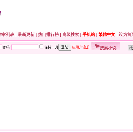
作家列表
|
最新更新
|
热门排行榜
|
高级搜索
|
手机站
|
繁體中文
|
设为首
搜索小说