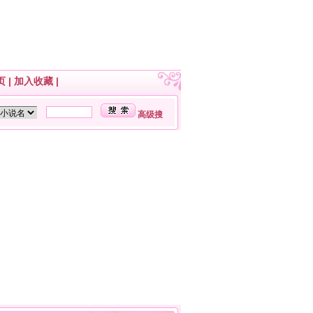
页
|
加入收藏
|
高级搜