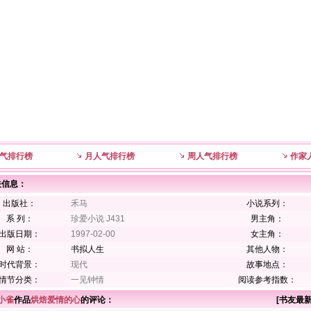
气排行榜
月人气排行榜
周人气排行榜
作家
关信息：
出版社：
禾马
小说系列：
系 列：
珍爱小说 J431
男主角：
出版日期：
1997-02-00
女主角：
网 站：
书拟人生
其他人物：
时代背景：
现代
故事地点：
情节分类：
一见钟情
阅读参考指数：
小雀
作品
烘焙爱情的心
的评论：
[
书友最