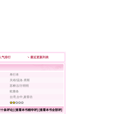
人气排行
最近更新列表
单行本
关靖/温洛·席斯
苏桦洁/方明明
欧雅各
台湾,台中,麦香坊
新十条评论
] [
查看本书精华评
] [
查看本书全部评
]