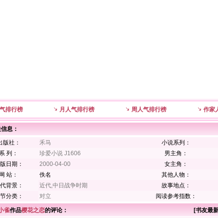
气排行榜
月人气排行榜
周人气排行榜
作家
关信息：
出版社：
禾马
小说系列：
系 列：
珍爱小说 J1606
男主角：
版日期：
2000-04-00
女主角：
网 站：
佚名
其他人物：
代背景：
近代,中日战争时期
故事地点：
节分类：
对立
阅读参考指数：
小雀
作品
樱花之恋
的评论：
[
书友最