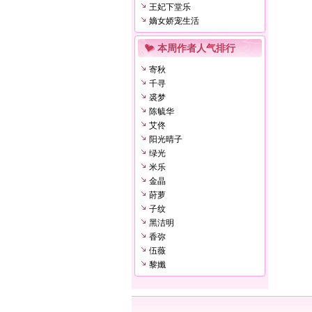
王妃下堂乐
嫡女娇宠生活
本周作者人气排行
寄秋
千寻
裘梦
陈毓华
艾佟
阳光晴子
绿光
米乐
金晶
莳萝
子纹
黑洁明
香弥
伍薇
黎孅