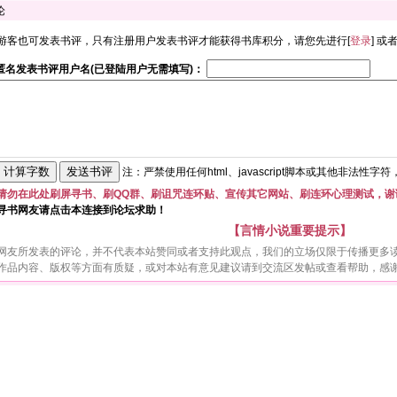
论
游客也可发表书评，只有注册用户发表书评才能获得书库积分，请您先进行[
登录
] 或
匿名发表书评用户名(已登陆用户无需填写)：
注：严禁使用任何html、javascript脚本或其他非法性字
请勿在此处刷屏寻书、刷QQ群、刷诅咒连环贴、宣传其它网站、刷连环心理测试，谢
寻书网友请点击本连接到论坛求助！
【言情小说重要提示】
网友所发表的评论，并不代表本站赞同或者支持此观点，我们的立场仅限于传播更多
作品内容、版权等方面有质疑，或对本站有意见建议请到交流区发帖或查看帮助，感