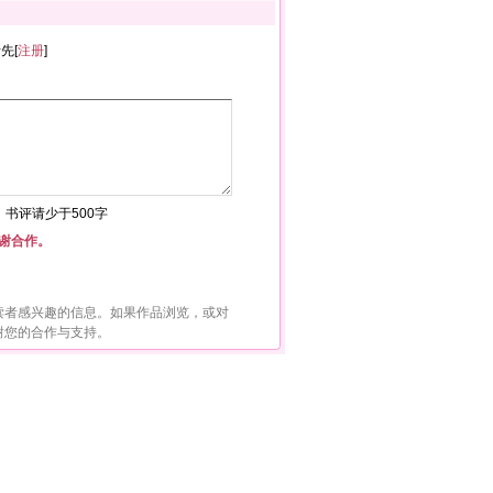
者先[
注册
]
符，书评请少于500字
谢合作。
读者感兴趣的信息。如果作品浏览，或对
谢您的合作与支持。