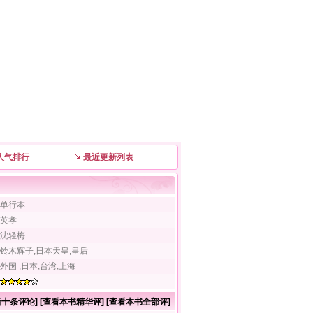
人气排行
最近更新列表
单行本
英孝
沈轻梅
铃木辉子,日本天皇,皇后
外国 ,日本,台湾,上海
新十条评论
] [
查看本书精华评
] [
查看本书全部评
]