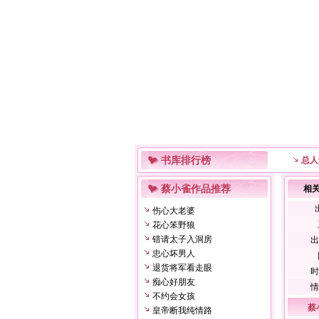
书库排行榜
总人
蔡小雀作品推荐
相
伤心大老婆
花心笨野狼
错请太子入洞房
出
忠心坏男人
退货将军看走眼
时
痴心好朋友
情
不约会女孩
蔡
皇帝断我纯情路