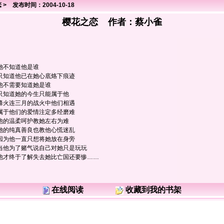
恋
> 发布时间：2004-10-18
樱花之恋 作者：
蔡小雀
她不知道他是谁
只知道他已在她心底烙下痕迹
他不需要知道她是谁
只知道她的今生只能属于他
烽火连三月的战火中他们相遇
属于他们的爱情注定多经磨难
他的温柔呵护教她左右为难
她的纯真善良也教他心慌迷乱
因为他一直只想将她放在身旁
当他为了赌气说自己对她只是玩玩
他才终于了解失去她比亡国还要惨……
在线阅读
收藏到我的书架