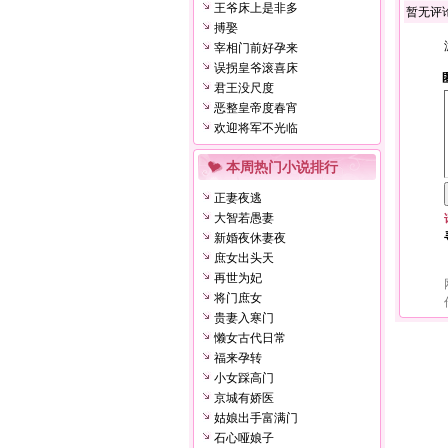
王爷床上是非多
暂无评
搏娶
宰相门前好孕来
误拐皇爷滚喜床
君王没尺度
恶整皇帝度春宵
欢迎将军不光临
本周热门小说排行
正妻夜逃
大智若愚妻
新婚夜休妻夜
庶女出头天
再世为妃
将门庶女
贵妻入寒门
懒女古代日常
福来孕转
小女踩高门
京城有娇医
姑娘出手富满门
石心哑娘子