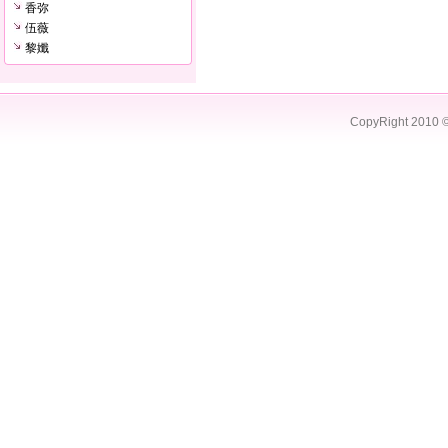
香弥
伍薇
黎孅
CopyRight 2010 