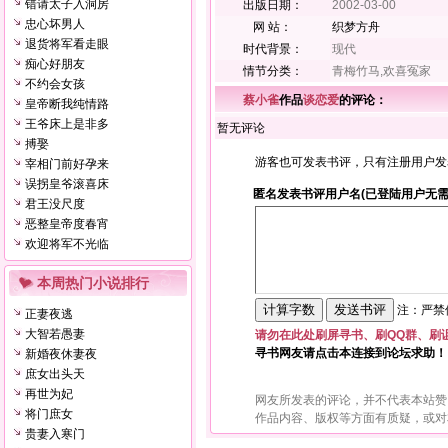
错请太子入洞房
出版日期：
2002-03-00
忠心坏男人
网 站：
织梦方舟
退货将军看走眼
时代背景：
现代
痴心好朋友
情节分类：
青梅竹马,欢喜冤家
不约会女孩
蔡小雀
作品
谈恋爱
的评论：
皇帝断我纯情路
王爷床上是非多
暂无评论
搏娶
游客也可发表书评，只有注册用户发
宰相门前好孕来
误拐皇爷滚喜床
匿名发表书评用户名(已登陆用户无需
君王没尺度
恶整皇帝度春宵
欢迎将军不光临
本周热门小说排行
注：严禁使
正妻夜逃
大智若愚妻
请勿在此处刷屏寻书、刷QQ群、刷
寻书网友请点击本连接到论坛求助！
新婚夜休妻夜
庶女出头天
再世为妃
网友所发表的评论，并不代表本站赞
将门庶女
作品内容、版权等方面有质疑，或对
贵妻入寒门