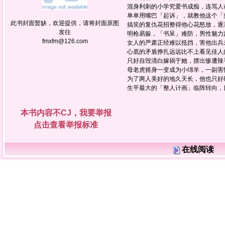
混身利刺的小学究爱书成痴，连骂
单单用嘴巴「起诉」，就教他这个
此书封面暂缺，欢迎提供，请将封面原图
搞笑的复仇花招整得他心花怒放，
发往
明枪易躲，「书呆」难防，男性魅
fmxfm@126.com
女人的严肃正经难以抵挡，害他出
心底的矛盾挣扎远远比不上看见佳
只好自毁清白嫁祸于她，摆出惨遭
母老虎摇身一变成为小绵羊，一副
为了两人美好的地久天长，他也只
生平最大的「整人计画」临阵转向，
本书内容不CJ，我要举报
点击查看举报标准
在线阅读