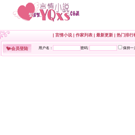
|
言情小说
|
作家列表
|
最新更新
|
热门排行
会员登陆