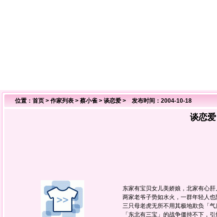
位置：
首页
>
作家列表
>
蔡小雀
>
谈恋爱
> 发布时间：2004-10-18
谈恋爱
东家有宝贝女儿美娇娘，北家有心
两家老爷子势如水火，一群年轻人
三只母老虎无所不用其极地欺负「
「东北有三宝」的战争僵持不下，