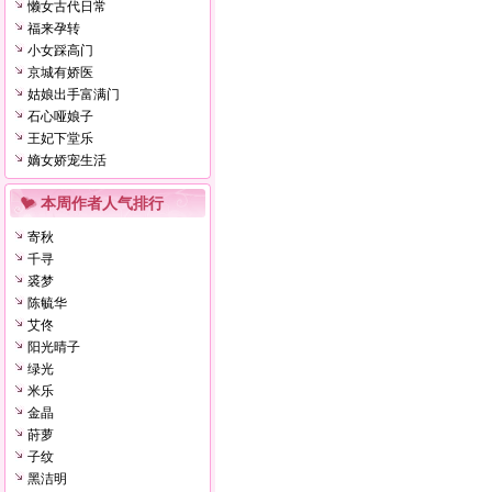
懒女古代日常
福来孕转
小女踩高门
京城有娇医
姑娘出手富满门
石心哑娘子
王妃下堂乐
嫡女娇宠生活
本周作者人气排行
寄秋
千寻
裘梦
陈毓华
艾佟
阳光晴子
绿光
米乐
金晶
莳萝
子纹
黑洁明