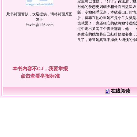
定主意巴住他，「奸计」得逞后，她
对他的爱恋更因朝夕相处而日益深浓
鬟，令她频呼无奈，本欲道出口的情
此书封面暂缺，欢迎提供，请将封面原图
肚，莫非在他心里她不是小丫头就是
发往
也就罢了，竟还狠心的欲将她转送给
fmxfm@126.com
过中走出又闻了个青天霹雳，他……
身做妾的她险将自己献给他做妾室，
头了，难道她真逃不掉做人细姨的命
本书内容不CJ，我要举报
点击查看举报标准
在线阅读