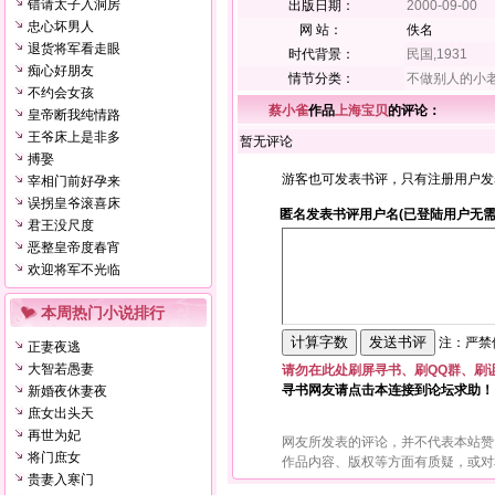
错请太子入洞房
出版日期：
2000-09-00
忠心坏男人
网 站：
佚名
退货将军看走眼
时代背景：
民国,1931
痴心好朋友
情节分类：
不做别人的小
不约会女孩
蔡小雀
作品
上海宝贝
的评论：
皇帝断我纯情路
王爷床上是非多
暂无评论
搏娶
游客也可发表书评，只有注册用户发
宰相门前好孕来
误拐皇爷滚喜床
匿名发表书评用户名(已登陆用户无需
君王没尺度
恶整皇帝度春宵
欢迎将军不光临
本周热门小说排行
注：严禁使
正妻夜逃
大智若愚妻
请勿在此处刷屏寻书、刷QQ群、刷
寻书网友请点击本连接到论坛求助！
新婚夜休妻夜
庶女出头天
再世为妃
网友所发表的评论，并不代表本站赞
将门庶女
作品内容、版权等方面有质疑，或对
贵妻入寒门