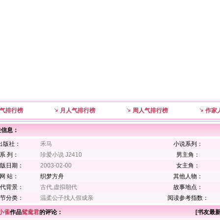
气排行榜
月人气排行榜
周人气排行榜
作家
关信息：
出版社：
禾马
小说系列：
系 列：
珍爱小说 J2410
男主角：
版日期：
2003-02-00
女主角：
网 站：
织梦方舟
其他人物：
代背景：
古代,虚拟朝代
故事地点：
节分类：
温柔公子找人假成亲
阅读参考指数：
小雀
作品
鸳鸯君
的评论：
[
书友最