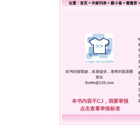
位置：
首页
>
作家列表
>
蔡小雀
>
鸳鸯君
>
此书封面暂缺，欢迎提供，请将封面原图
发往
fmxfm@126.com
本书内容不CJ，我要举报
点击查看举报标准