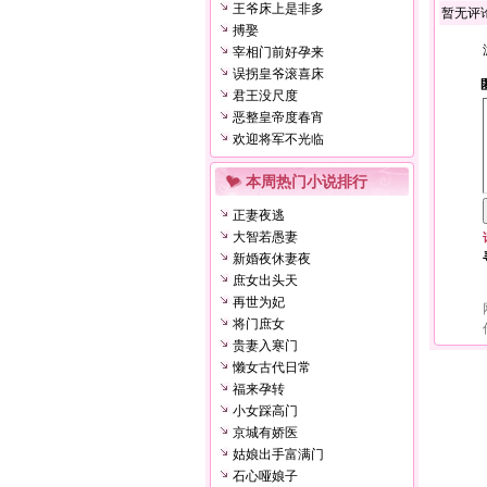
王爷床上是非多
暂无评
搏娶
宰相门前好孕来
误拐皇爷滚喜床
君王没尺度
恶整皇帝度春宵
欢迎将军不光临
本周热门小说排行
正妻夜逃
大智若愚妻
新婚夜休妻夜
庶女出头天
再世为妃
将门庶女
贵妻入寒门
懒女古代日常
福来孕转
小女踩高门
京城有娇医
姑娘出手富满门
石心哑娘子