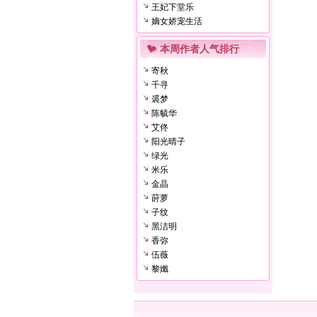
王妃下堂乐
嫡女娇宠生活
本周作者人气排行
寄秋
千寻
裘梦
陈毓华
艾佟
阳光晴子
绿光
米乐
金晶
莳萝
子纹
黑洁明
香弥
伍薇
黎孅