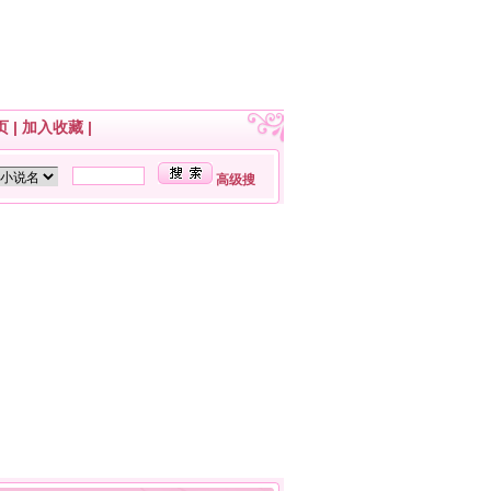
页
|
加入收藏
|
高级搜