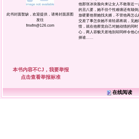
他那张冰块脸向来让女人不敢靠近一
的丑八婆，她不但个性难缠还有颠倒
此书封面暂缺，欢迎提供，请将封面原图
放硬要他替她找夫婿，不管他再怎么
发往
交差了事怎奈她不肯轻易将就，见她
fmxfm@126.com
惜，就在他察觉自己对她动情的同时
心，两人容貌天差地别却同样令他心
择谁……
本书内容不CJ，我要举报
点击查看举报标准
在线阅读