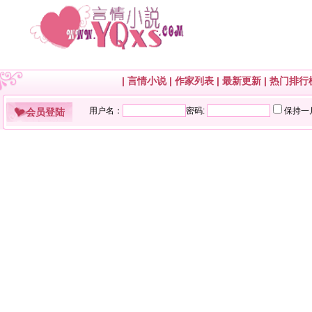
|
言情小说
|
作家列表
|
最新更新
|
热门排行
会员登陆