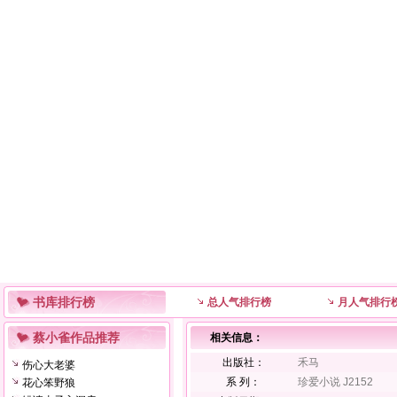
书库排行榜
总人气排行榜
月人气排行
蔡小雀作品推荐
相关信息：
出版社：
禾马
伤心大老婆
系 列：
珍爱小说 J2152
花心笨野狼