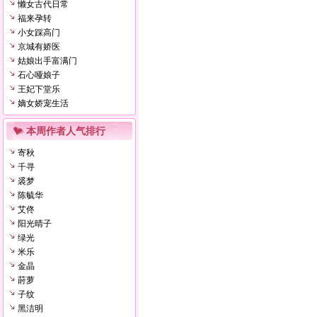
懒女古代日常
福来孕转
小女踩高门
京城有娇医
姑娘出手富满门
石心哑娘子
王妃下堂乐
嫡女娇宠生活
本周作者人气排行
寄秋
千寻
裘梦
陈毓华
艾佟
阳光晴子
绿光
米乐
金晶
莳萝
子纹
黑洁明