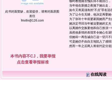
顿时教他痛苦愧疚得不能自己
当年他在新婚之夜抛下她出走
如今又将莫须有的“不贞”罪名冠
此书封面暂缺，欢迎提供，请将封面原图
为了让今生无憾，他决定再娶
发往
为了弥补十年前婆家因她而产
fmxfm@126.com
她决定寻回当年被迫娶她的丈
以离婚作交换要他和自己扮演一
虽然他多情的表现常令她心生
但她却一再告诫自己这一切只不
可是她仍不由自主地陷入了感
然而一年之后两人将依约定分道
本书内容不CJ，我要举报
点击查看举报标准
在线阅读