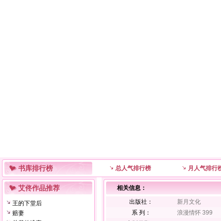
书库排行榜
总人气排行榜
月人气排行
艾佟作品推荐
相关信息：
出版社：
新月文化
王的下堂后
系 列：
浪漫情怀 399
赔妻