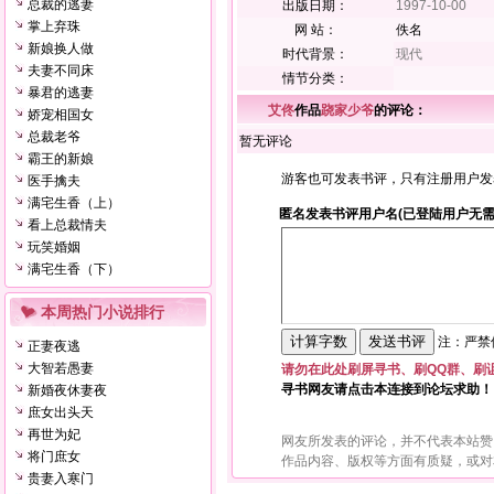
总裁的逃妻
出版日期：
1997-10-00
掌上弃珠
网 站：
佚名
新娘换人做
时代背景：
现代
夫妻不同床
情节分类：
暴君的逃妻
艾佟
作品
跷家少爷
的评论：
娇宠相国女
总裁老爷
暂无评论
霸王的新娘
游客也可发表书评，只有注册用户发
医手擒夫
满宅生香（上）
匿名发表书评用户名(已登陆用户无需
看上总裁情夫
玩笑婚姻
满宅生香（下）
本周热门小说排行
注：严禁使
正妻夜逃
大智若愚妻
请勿在此处刷屏寻书、刷QQ群、刷
寻书网友请点击本连接到论坛求助！
新婚夜休妻夜
庶女出头天
再世为妃
网友所发表的评论，并不代表本站赞
将门庶女
作品内容、版权等方面有质疑，或对
贵妻入寒门