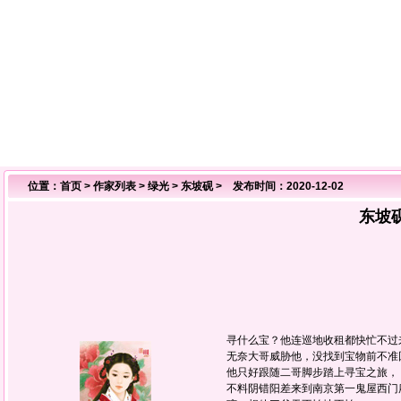
位置：
首页
>
作家列表
>
绿光
>
东坡砚
> 发布时间：2020-12-02
东坡
寻什么宝？他连巡地收租都快忙不过
无奈大哥威胁他，没找到宝物前不准
他只好跟随二哥脚步踏上寻宝之旅，
不料阴错阳差来到南京第一鬼屋西门