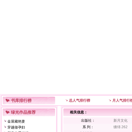
书库排行榜
总人气排行榜
月人气排行
绿光作品推荐
相关信息：
出版社：
新月文化
金屋藏艳妻
系 列：
缠绵 262
穿越做孕妇