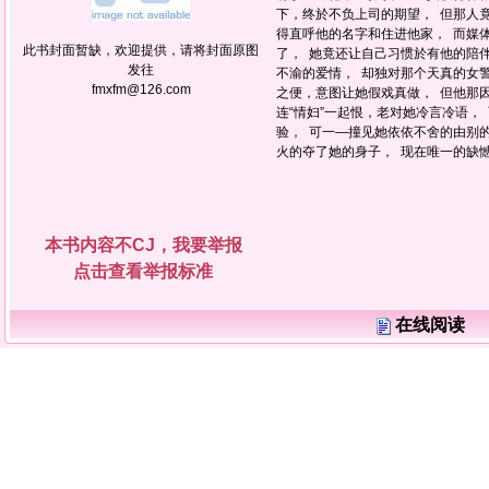
下，终於不负上司的期望， 但那人竟
得直呼他的名字和住进他家， 而媒
此书封面暂缺，欢迎提供，请将封面原图
了， 她竟还让自己习惯於有他的陪
发往
不渝的爱情， 却独对那个天真的女
fmxfm@126.com
之便，意图让她假戏真做， 但他那
连“情妇”一起恨，老对她冷言冷语，
验， 可一—撞见她依依不舍的由别
火的夺了她的身子， 现在唯一的缺
本书内容不CJ，我要举报
点击查看举报标准
在线阅读