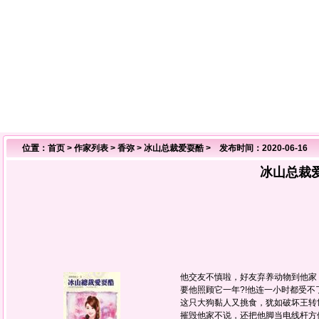
位置：
首页
>
作家列表
>
香弥
>
冰山总裁爱耍酷
> 发布时间：2020-06-16
冰山总裁
他交友不慎啦，好友弃养动物到他家
要他照顾它一年?!他连一小时都受不
这只大狗黏人又挑食，犹如破坏王转
摧毁他家不说，还把他脚当电线杆方