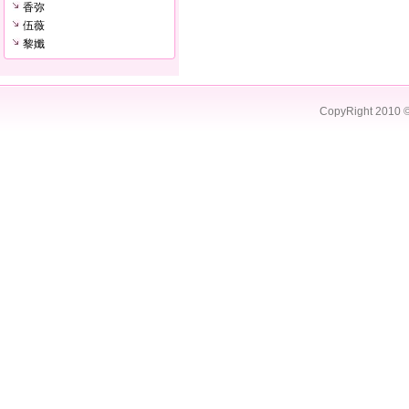
香弥
伍薇
黎孅
CopyRight 2010 