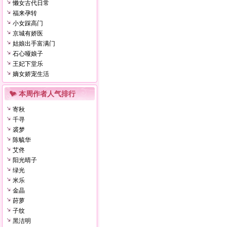
懒女古代日常
福来孕转
小女踩高门
京城有娇医
姑娘出手富满门
石心哑娘子
王妃下堂乐
嫡女娇宠生活
本周作者人气排行
寄秋
千寻
裘梦
陈毓华
艾佟
阳光晴子
绿光
米乐
金晶
莳萝
子纹
黑洁明