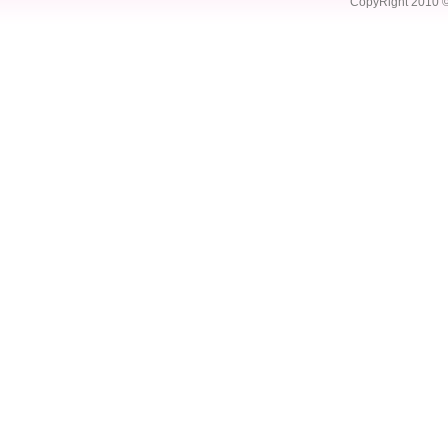
CopyRight 2010 