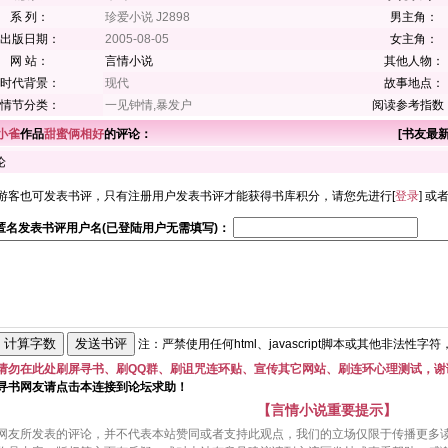
系 列：
珍爱小说 J2898
男主角：
出版日期：
2005-08-05
女主角：
网 站：
言情小说
其他人物：
时代背景：
现代
故事地点：
情节分类：
一见钟情,暴发户
阅读参考指数
小雀
作品
甜蜜俩相好
的评论：
[
书友最
论
游客也可发表书评，只有注册用户发表书评才能获得书库积分，请您先进行[
登录
] 或
匿名发表书评用户名(已登陆用户无需填写)：
注：严禁使用任何html、javascript脚本或其他非法性字
请勿在此处刷屏寻书、刷QQ群、刷诅咒连环贴、宣传其它网站、刷连环心理测试，谢
寻书网友请点击本连接到论坛求助！
【言情小说重要提示】
网友所发表的评论，并不代表本站赞同或者支持此观点，我们的立场仅限于传播更多