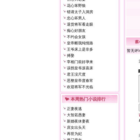
花心笨野狼
错请太子入洞房
忠心坏男人
退货将军看走眼
痴心好朋友
不约会女孩
蔡
皇帝断我纯情路
王爷床上是非多
暂无评
搏娶
宰相门前好孕来
误拐皇爷滚喜床
君王没尺度
恶整皇帝度春宵
欢迎将军不光临
本周热门小说排行
正妻夜逃
大智若愚妻
新婚夜休妻夜
庶女出头天
再世为妃