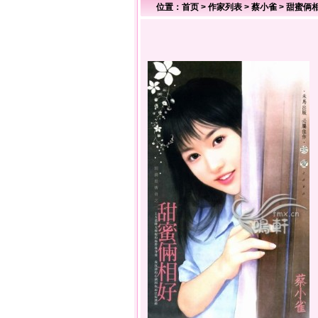
位置：
首页
>
作家列表
>
蔡小雀
>
甜蜜俩