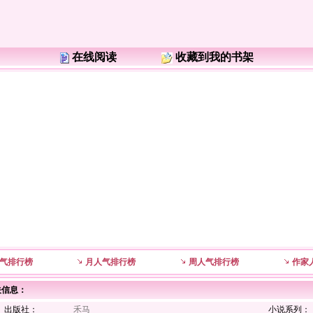
在线阅读
收藏到我的书架
气排行榜
月人气排行榜
周人气排行榜
作家
关信息：
出版社：
禾马
小说系列：