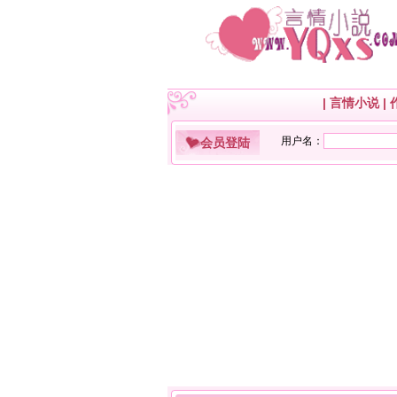
|
言情小说
|
会员登陆