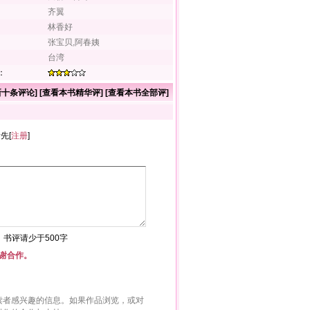
齐翼
林香好
张宝贝,阿春姨
台湾
：
新十条评论
] [
查看本书精华评
] [
查看本书全部评
]
者先[
注册
]
符，书评请少于500字
谢合作。
读者感兴趣的信息。如果作品浏览，或对