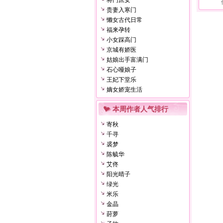
将门庶女
贵妻入寒门
懒女古代日常
福来孕转
小女踩高门
京城有娇医
姑娘出手富满门
石心哑娘子
王妃下堂乐
嫡女娇宠生活
本周作者人气排行
寄秋
千寻
裘梦
陈毓华
艾佟
阳光晴子
绿光
米乐
金晶
莳萝