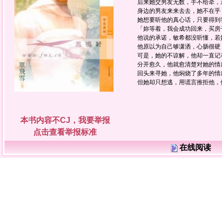
后来她交男友无数，手不给牵，亲
身边的男友来来去去，她不在乎，
她想要听他的真心话，只要得到答
「妳等着，我会成功回来，买房子
他说的承诺，敏希都没听懂，若
他原以为自己够潇洒，心肠很硬
可是，她的不谅解，他却一直记在
分开愈久，他就愈清楚对她的情感
回头来寻她，他焖烧了多年的情
但她却只想逃，用谎言推拒他，
本书内容不CJ，我要举报
点击查看举报标准
在线阅读