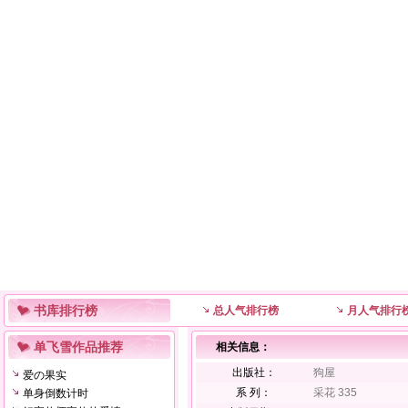
书库排行榜
总人气排行榜
月人气排行
单飞雪作品推荐
相关信息：
出版社：
狗屋
爱の果实
系 列：
采花 335
单身倒数计时