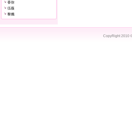
香弥
伍薇
黎孅
CopyRight 2010 