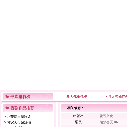
书库排行榜
总人气排行榜
月人气排行
香弥作品推荐
相关信息：
出版社：
花园文化
小茉莉与暴躁龙
系 列：
掬梦春天 061
甘家大少超难搞