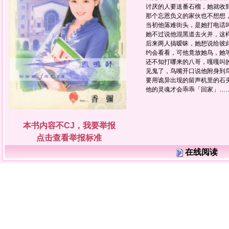
讨厌的人要送番石榴，她就收到
那个忘恩负义的家伙也不想想
当初他落难街头，是她打电话叫
她不过说他混黑道去火并，这
后来两人搞暧昧，她想说给彼
约会看看，可他竟放她鸟，她等
还不知打哪来的八哥，嘎嘎叫的
见鬼了，鸟嘴开口说他附身到
要用诡异出现的留声机里的石
他的灵魂才会乖乖「回家」…
本书内容不CJ，我要举报
点击查看举报标准
在线阅读