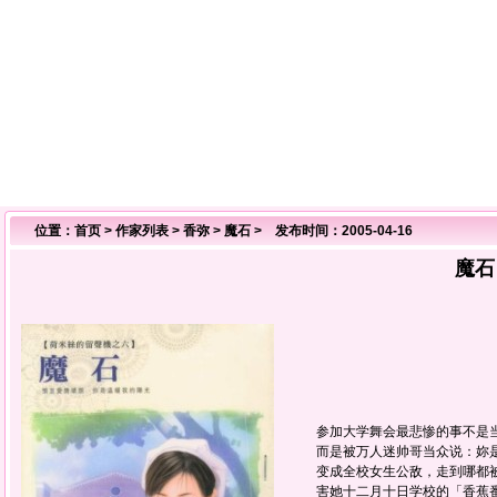
位置：
首页
>
作家列表
>
香弥
>
魔石
> 发布时间：2005-04-16
魔石
参加大学舞会最悲惨的事不是
而是被万人迷帅哥当众说：妳是
变成全校女生公敌，走到哪都
害她十二月十日学校的「香蕉番