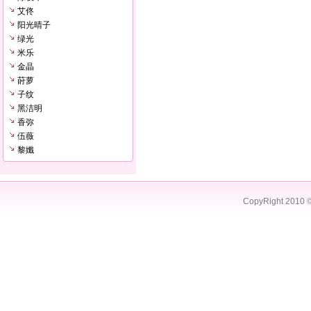
艾佟
阳光晴子
绿光
米乐
金晶
莳萝
子纹
黑洁明
香弥
伍薇
黎孅
CopyRight 2010 