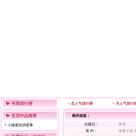
书库排行榜
总人气排行榜
月人气排行
安尼作品推荐
相关信息：
出版社：
禾马
小媒婆的鸡婆事
系 列：
珍爱小说 J