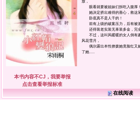
放，
眼看就要被姐妹们拆吃入腹厚
她决定挤出难得的善心，救这呆呆
卧底真不是人干的！
前有上级的破案压力，后有被酒
还得装老实装无辜装多金，完全
不过，这叫风暖暖的女人倒有趣
风花雪月，
偶尔露出本性撩拨她竟脸红又娇羞
了她......
本书内容不CJ，我要举报
点击查看举报标准
在线阅读