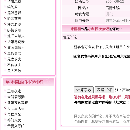
华丽总裁
出版日期：
2004-08-12
笑阎罗
网 站：
言情小说
流氓总裁
时代背景：
现代
野蛮前夫
情节分类：
男主卧底,误打
冲喜老婆
宋雨桐
作品
小红帽变狼记
的评论：
绑架前妻
流氓未婚夫
暂无评论
结婚再说爱
游客也可发表书评，只有注册用户发
笑面虎情人
真假夫君
匿名发表书评用户名(已登陆用户无需
无敌前夫
不良痞夫
美人不败
本周热门小说排行
注：严禁使
正妻夜逃
大智若愚妻
请勿在此处刷屏寻书、刷QQ群、刷
寻书网友请点击本连接到论坛求助！
新婚夜休妻夜
庶女出头天
再世为妃
网友所发表的评论，并不代表本站赞
将门庶女
作品内容、版权等方面有质疑，或对
贵妻入寒门