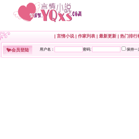
|
言情小说
|
作家列表
|
最新更新
|
热门排行
会员登陆