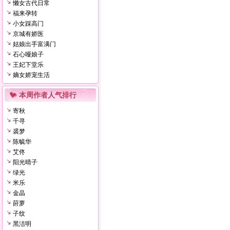
懒女古代日常
福来孕转
小女踩高门
京城有娇医
姑娘出手富满门
石心哑娘子
王妃下堂乐
嫡女娇宠生活
本周作者人气排行
寄秋
千寻
裘梦
陈毓华
艾佟
阳光晴子
绿光
米乐
金晶
莳萝
子纹
黑洁明