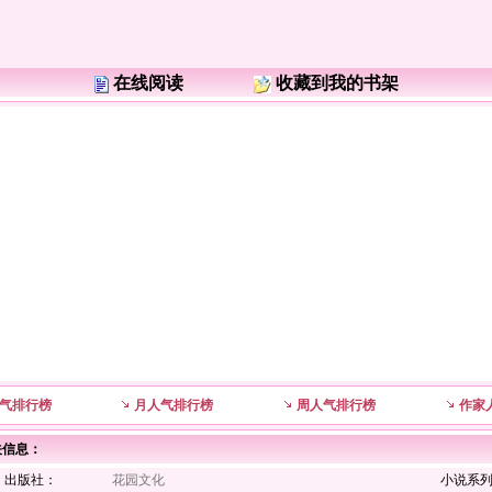
在线阅读
收藏到我的书架
气排行榜
月人气排行榜
周人气排行榜
作家
关信息：
出版社：
花园文化
小说系