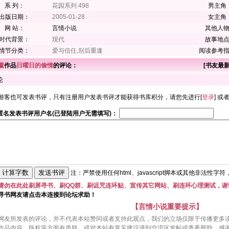
系 列：
花园系列 498
男主角
出版日期：
2005-01-28
女主角
网 站：
言情小说
其他人
时代背景：
现代
故事地
情节分类：
爱与信任,别后重逢
阅读参考
薰
作品
日曜日的偷情
的评论：
[
书友最
论
游客也可发表书评，只有注册用户发表书评才能获得书库积分，请您先进行[
登录
] 或
匿名发表书评用户名(已登陆用户无需填写)：
注：严禁使用任何html、javascript脚本或其他非法性字
请勿在此处刷屏寻书、刷QQ群、刷诅咒连环贴、宣传其它网站、刷连环心理测试，谢
寻书网友请点击本连接到论坛求助！
【言情小说重要提示】
网友所发表的评论，并不代表本站赞同或者支持此观点，我们的立场仅限于传播更多
作品内容、版权等方面有质疑，或对本站有意见建议请到交流区发帖或查看帮助，感