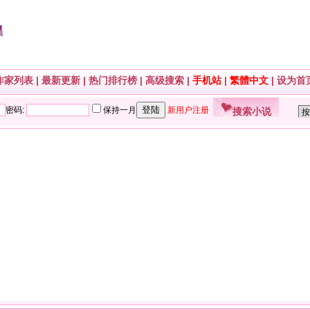
作家列表
|
最新更新
|
热门排行榜
|
高级搜索
|
手机站
|
繁體中文
|
设为首
搜索小说