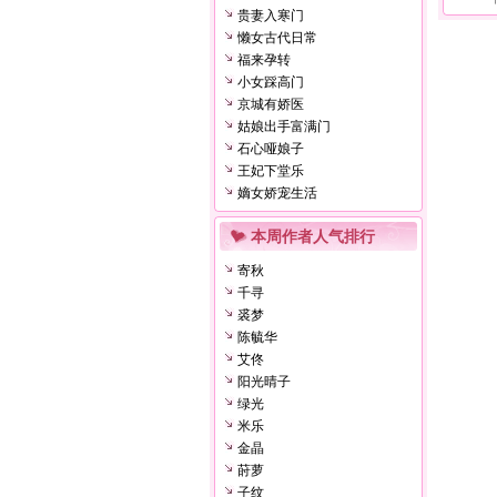
贵妻入寒门
懒女古代日常
福来孕转
小女踩高门
京城有娇医
姑娘出手富满门
石心哑娘子
王妃下堂乐
嫡女娇宠生活
本周作者人气排行
寄秋
千寻
裘梦
陈毓华
艾佟
阳光晴子
绿光
米乐
金晶
莳萝
子纹