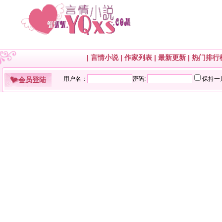
|
言情小说
|
作家列表
|
最新更新
|
热门排行
会员登陆