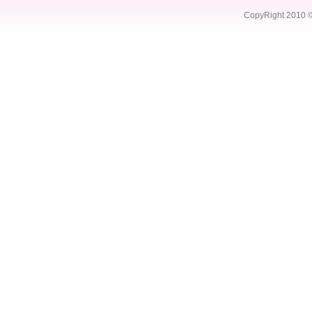
CopyRight 2010 