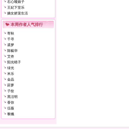
石心哑娘子
王妃下堂乐
嫡女娇宠生活
本周作者人气排行
寄秋
千寻
裘梦
陈毓华
艾佟
阳光晴子
绿光
米乐
金晶
莳萝
子纹
黑洁明
香弥
伍薇
黎孅