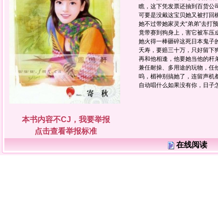
瞧，这下凭发票还抽到百货公司
可要是没戴这宝贝她又被打回楣
她不过带她家灵犬“弟弟”去打预
竟带赛到狗身上，害它被车压
她火得一棒砸碎这死日本鬼子
夭寿，要赔三十万，只好留下狗
再和他相逢，他要她当他的杆弟
兼任耐操、多用途的玩物，任他
呜，楣神别搞她了，连留声机都
自动唱什么如果没有你，日子怎
本书内容不CJ，我要举报
点击查看举报标准
在线阅读