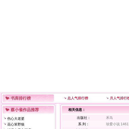
书库排行榜
总人气排行榜
月人气排行
蔡小雀作品推荐
相关信息：
出版社：
禾马
伤心大老婆
系 列：
珍爱小说 1461
花心笨野狼