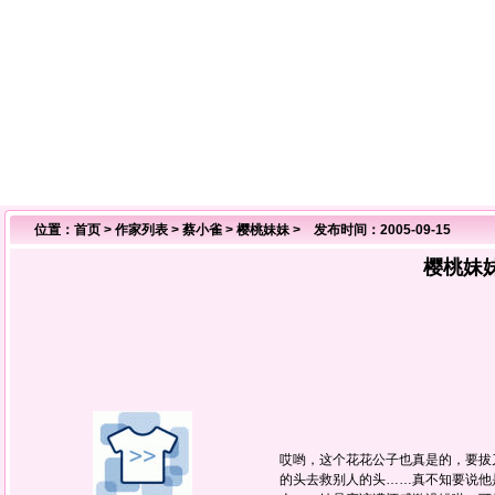
位置：
首页
>
作家列表
>
蔡小雀
>
樱桃妹妹
> 发布时间：2005-09-15
樱桃妹
哎哟，这个花花公子也真是的，要拔
的头去救别人的头……真不知要说他