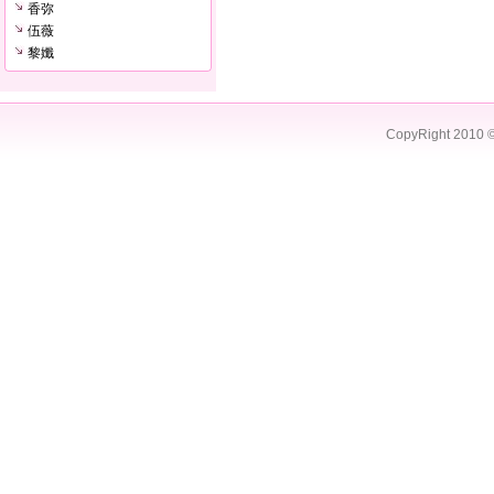
香弥
伍薇
黎孅
CopyRight 2010 