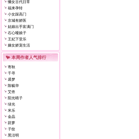
懒女古代日常
福来孕转
小女踩高门
京城有娇医
姑娘出手富满门
石心哑娘子
王妃下堂乐
嫡女娇宠生活
本周作者人气排行
寄秋
千寻
裘梦
陈毓华
艾佟
阳光晴子
绿光
米乐
金晶
莳萝
子纹
黑洁明