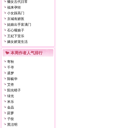
懒女古代日常
福来孕转
小女踩高门
京城有娇医
姑娘出手富满门
石心哑娘子
王妃下堂乐
嫡女娇宠生活
本周作者人气排行
寄秋
千寻
裘梦
陈毓华
艾佟
阳光晴子
绿光
米乐
金晶
莳萝
子纹
黑洁明