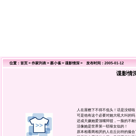
位置：
首页
>
作家列表
>
蔡小雀
>
谍影情深
> 发布时间：2005-01-12
谍影情
人在屋檐下不得不低头！话是没错啦
可是他有这个必要对她大吼大叫的吗
还成天嫌她爱顶嘴辩驳，一脸的不耐
活像她是世界第一聒噪女似的！
原本相看两相厌的人在丘比特的撮合