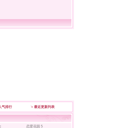
人气排行
最近更新列表
：
恋爱花园 5