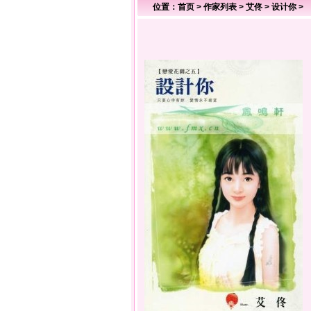
位置：
首页
>
作家列表
>
艾佟
>
设计你
> 