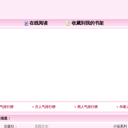
在线阅读
收藏到我的书架
气排行榜
月人气排行榜
周人气排行榜
作家
关信息：
出版社：
花园文化
小说系列