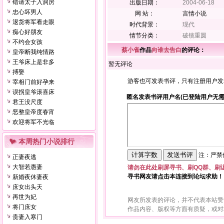
错请太子入洞房
出版日期：
2004-06-18
忠心坏男人
网 站：
言情小说
退货将军看走眼
时代背景：
现代
痴心好朋友
情节分类：
破镜重圆
不约会女孩
蔡小雀
作品
向谁去告白
的评论：
皇帝断我纯情路
王爷床上是非多
暂无评论
搏娶
游客也可发表书评，只有注册用户发
宰相门前好孕来
误拐皇爷滚喜床
匿名发表书评用户名(已登陆用户无需
君王没尺度
恶整皇帝度春宵
欢迎将军不光临
本周热门小说排行
注：严禁使
正妻夜逃
大智若愚妻
请勿在此处刷屏寻书、刷QQ群、刷
寻书网友请点击本连接到论坛求助！
新婚夜休妻夜
庶女出头天
再世为妃
网友所发表的评论，并不代表本站赞
将门庶女
作品内容、版权等方面有质疑，或对
贵妻入寒门