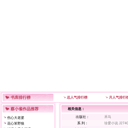
书库排行榜
总人气排行榜
月人气排行
蔡小雀作品推荐
相关信息：
出版社：
禾马
伤心大老婆
系 列：
珍爱小说 J274
花心笨野狼