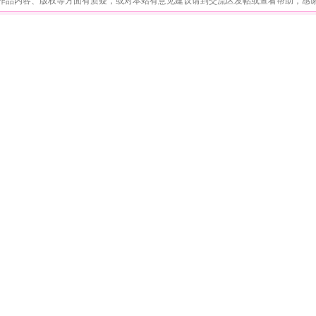
作品内容、版权等方面有质疑，或对本站有意见建议请到交流区发帖或查看帮助，感