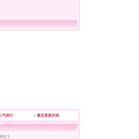
人气排行
最近更新列表
楣女 2