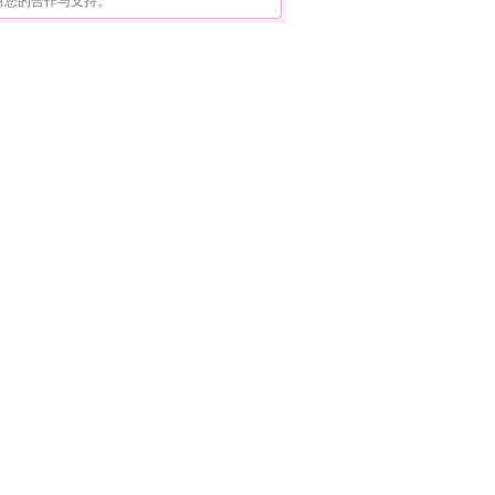
谢您的合作与支持。