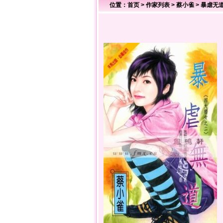
位置：
首页
>
作家列表
>
蔡小雀
>
暴虐无