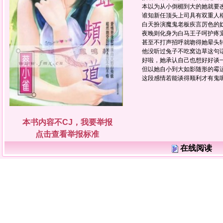
本以为从小倒楣到大的她就要
谁知新任顶头上司具有双重人
白天扮演魔鬼老板疾言厉色的
夜晚则化身为白马王子呵护疼
甚至不打声招呼就吻得她晕头
他没听过兔子不吃窝边草这句
好啦，她承认自己也想好好谈
但以她自小到大如影随形的霉
这段感情若能谈得顺利才有鬼
本书内容不CJ，我要举报
点击查看举报标准
在线阅读