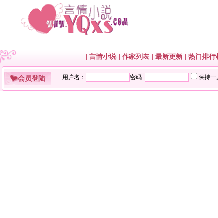
|
言情小说
|
作家列表
|
最新更新
|
热门排行
会员登陆