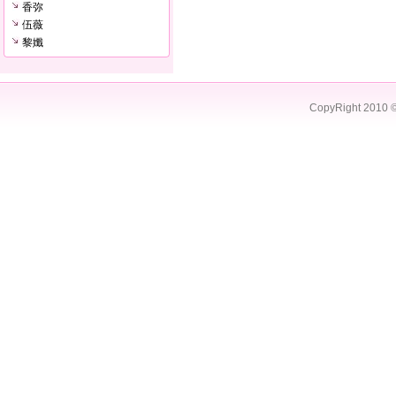
香弥
伍薇
黎孅
CopyRight 2010 