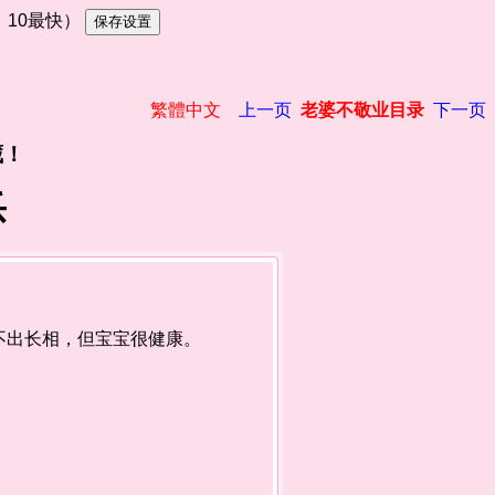
慢，10最快）
繁體中文
上一页
老婆不敬业目录
下一页
藏！
乐
出长相，但宝宝很健康。