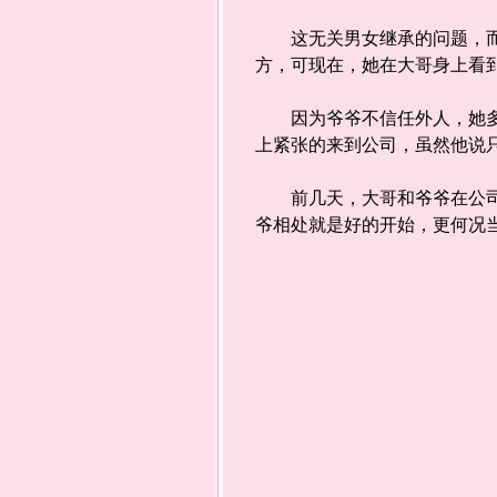
这无关男女继承的问题，而是
方，可现在，她在大哥身上看
因为爷爷不信任外人，她多次
上紧张的来到公司，虽然他说
前几天，大哥和爷爷在公司见
爷相处就是好的开始，更何况