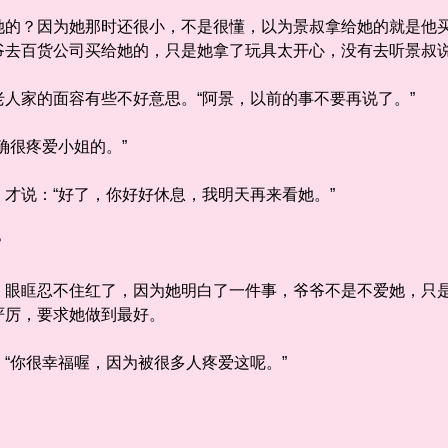
？因为她那时还很小，不是很懂，以为景叔拿给她的就是他买
爷去百货公司买给她的，只是她拿了玩具太开心，没有去听景叔
家的面容有些不好意思。“阿景，以前的事不要再说了。”
很疼爱小姐的。”
说：“好了，你好好休息，我明天再来看她。”
？
眶忍不住红了，因为她明白了一件事，爷爷不是不爱她，只是
严厉，要求她做到最好。
你很幸福喔，因为被很多人疼爱这呢。”