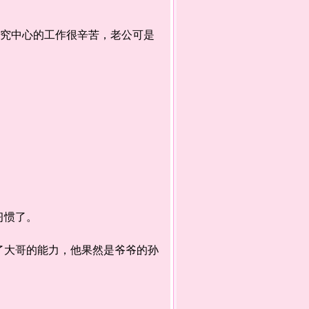
究中心的工作很辛苦，老公可是
习惯了。
大哥的能力，他果然是爷爷的孙