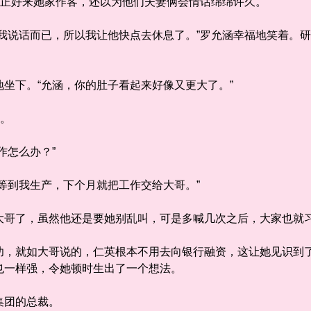
正好来她家作客，还以为他们夫妻俩会情话绵绵许久。
说话而已，所以我让他快点去休息了。”罗允涵幸福地笑着。研
下。“允涵，你的肚子看起来好像又更大了。”
。
怎么办？”
到我生产，下个月就把工作交给大哥。”
了，虽然他还是要她别乱叫，可是多喊几次之后，大家也就
就如大哥说的，仁英根本不用去向银行融资，这让她见识到了
也一样强，令她顿时生出了一个想法。
团的总裁。