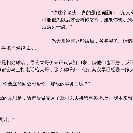
“你这个老头，真的是很顽固耶！”某人有
可能很久以后才会叫你爷爷，如果你想听到
后活久一点。”
当大哥说完这些话后，爷爷哭了。她猜爷
，手术当然很成功。
相处融洽，尽管大哥仍未正式认祖归宗，但他们也不急，反正
事都会马上打电话给大哥，除了称呼外，他们其实早已经是一家
你要立翰回公司帮你，那他的事务所呢？”
的意思是，我产后做完月子就可以去接管事务所,反正我本来就
计。”