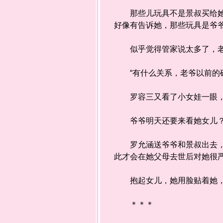
那些儿玩具不是景叔买给她的
好像有告诉她，那些玩具是爷
似乎觉得管家说太多了，老人
“有什么关系，老爷以前的确
罗容三又看了小女娃一眼，才
爷爷明天还要来看她女儿
罗允涵送爷爷和景叔出去，眼
此才会在她父母去世后对她很
抱起女儿，她用脸贴着她，“
＊＊＊