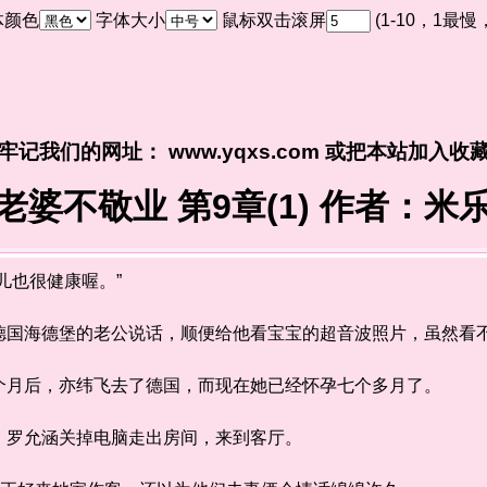
体颜色
字体大小
鼠标双击滚屏
(1-10，1最
牢记我们的网址： www.yqxs.com 或把本站加入收
老婆不敬业 第9章(1) 作者：米
也很健康喔。”
海德堡的老公说话，顺便给他看宝宝的超音波照片，虽然看不
月后，亦纬飞去了德国，而现在她已经怀孕七个多月了。
罗允涵关掉电脑走出房间，来到客厅。