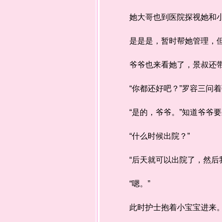
她大哥也到医院探视她和小外
是是是，暂时帮她管理，但
爷爷也来看她了，景叔还带
“你都还好吧？”罗容三问着
“是的，爷爷。”知道爷爷要
“什么时候出院？”
“后天就可以出院了，然后我
“嗯。”
此时护士抱着小宝宝进来。她