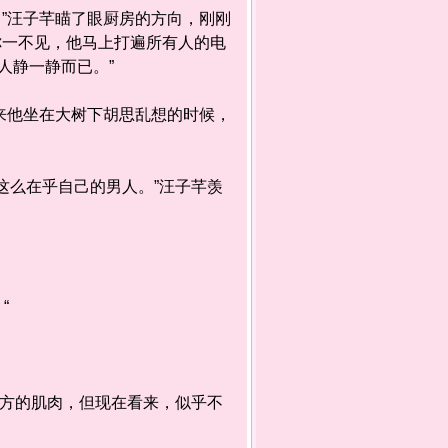
”汪子芊瞄了眼厨房的方向，刚刚
你一不见，他马上打遍所有人的电
人静一静而已。”
来他坐在大树下胡思乱想的时候，
么在乎自己的男人。”汪子芊羡
“
方的肌肉，但现在看来，似乎不