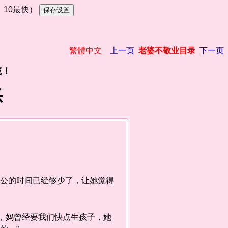
慢，10最快）
繁體中文
上一页
老婆不敬业目录
下一页
藏！
乐
公的时间已经够少了，让她觉得
，妈曾经要我们快点生孩子，她