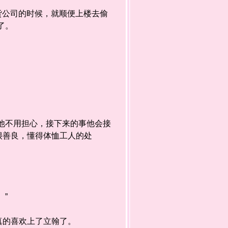
货公司的时候，就顺便上楼去偷
了。
他不用担心，接下来的事他会接
很善良，懂得体恤工人的处
”
的喜欢上了立翰了。