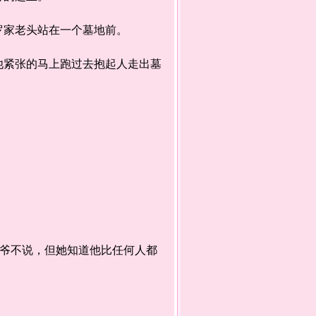
家老头站在一个墓地前。
紧张的马上跑过去抱起人走出墓
爷不说，但她知道他比任何人都