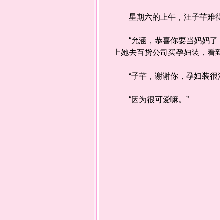
星期六的上午，汪子芊难得
“允涵，恭喜你要当妈妈了，
上她去百货公司买孕妇装，看
“子芊，谢谢你，孕妇装很漂
“因为很可爱嘛。”