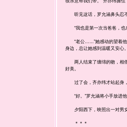
很乐意帮我们带。”齐亦纬握住
听见这话，罗允涵鼻头忍不
“我也是第一次当爸爸，也感
“老公……”她感动的望着他
身边，总让她感到温暖又安心
两人结束了缠绵的吻，相偎着
好美。
过了会，齐亦纬才站起身，伸
“好。”罗允涵将小手放进他
夕阳西下，映照出一对男女长
＊＊＊