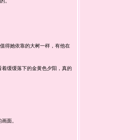
的。”
值得她依靠的大树一样，有他在
着缓缓落下的金黄色夕阳，真的
的画面。