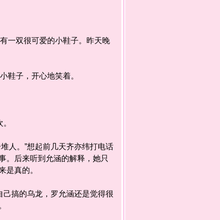
有一双很可爱的小鞋子。昨天晚
小鞋子，开心地笑着。
欢。
堆人。”想起前几天齐亦纬打电话
事。后来听到允涵的解释，她只
来是真的。
自己搞的乌龙，罗允涵还是觉得很
。