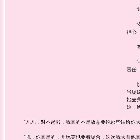
“啊
“范
担心
齐亦
“不
责任—
以前
当场
她去
婚，
“凡凡，对不起啦，我真的不是故意要说那些话给你大
“吼，你真是的，开玩笑也要看场合，这次我大哥他真