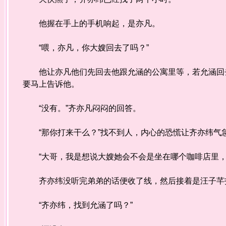
他握在手上的手机响起，是亦凡。
“喂，亦凡，你大嫂回去了吗？”
他让亦凡他们先回去他跟允涵的公寓里等，若允涵回去
要马上告诉他。
“没有。”齐亦凡闷闷的回答。
“那你打来干么？”找不到人，内心的恐慌让齐亦纬气
“大哥，我是想说大嫂她会不会是坐在哪个咖啡店里，
齐亦纬没听完弟弟的话便收了线，然后接着是汪子芊
“齐亦纬，找到允涵了吗？”