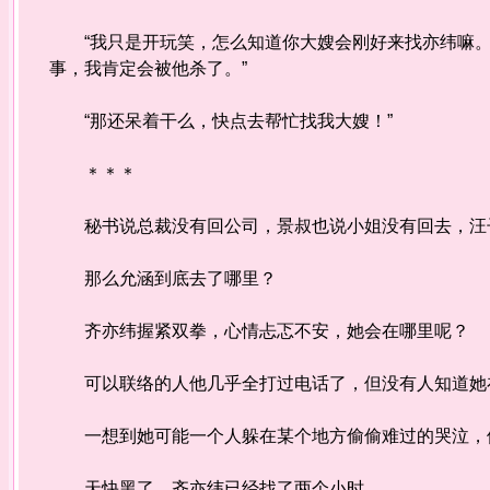
“我只是开玩笑，怎么知道你大嫂会刚好来找亦纬嘛。
事，我肯定会被他杀了。”
“那还呆着干么，快点去帮忙找我大嫂！”
＊＊＊
秘书说总裁没有回公司，景叔也说小姐没有回去，汪子
那么允涵到底去了哪里？
齐亦纬握紧双拳，心情忐忑不安，她会在哪里呢？
可以联络的人他几乎全打过电话了，但没有人知道她在
一想到她可能一个人躲在某个地方偷偷难过的哭泣，
天快黑了，齐亦纬已经找了两个小时。