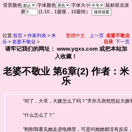
背景颜色
字体颜色
字体大小
鼠标双击滚
屏
(1-10，1最慢，10最快）
位置:
首页
>
作家列表
>
米
繁體中文
上一页
老婆不敬业
乐
>
老婆不敬业
>
目录
下一页
请牢记我们的网址： www.yqxs.com 或把本站加
入收藏！
老婆不敬业 第6章(2) 作者：米
乐
“对了，大哥，大嫂怎么了吗？”齐亦凡突然想起大嫂
“什么怎么了？”
“刚刚我看见她走进电梯里，可是叫她她都没有反应，