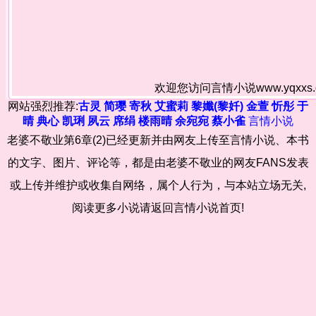
欢迎您访问言情小说www.yqxx
网站强烈推荐:
古灵
简璎
寄秋
艾蜜莉
黎孅(黎奷)
金萱
忻彤
于
晴
典心
凯琍
夙云
席绢
楼雨晴
余宛宛
蔡小雀
言情小说
老婆不敬业第6章(2)已经更新并由网友上传至言情小说、本书
的文字、图片、评论等，都是由老婆不敬业的网友FANS发表
或上传并维护或收集自网络，属个人行为，与本站立场无关,
阅读更多小说请返回言情小说首页!